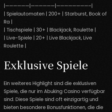
|——————|——————|————————–|
| Spielautomaten | 200+ | Starburst, Book of
Ra |
| Tischspiele | 30+ | Blackjack, Roulette |
| Live-Spiele | 20+ | Live Blackjack, Live
Roulette |
Exklusive Spiele
Ein weiteres Highlight sind die exklusiven
Spiele, die nur im Abuking Casino verfügbar
sind. Diese Spiele sind oft einzigartig und
bieten besondere Bonusfunktionen, die die