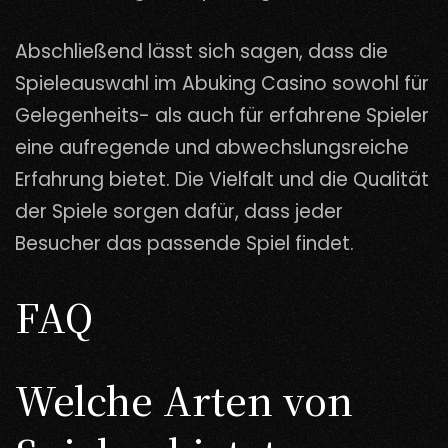
Abschließend lässt sich sagen, dass die
Spieleauswahl im Abuking Casino sowohl für
Gelegenheits- als auch für erfahrene Spieler
eine aufregende und abwechslungsreiche
Erfahrung bietet. Die Vielfalt und die Qualität
der Spiele sorgen dafür, dass jeder
Besucher das passende Spiel findet.
FAQ
Welche Arten von