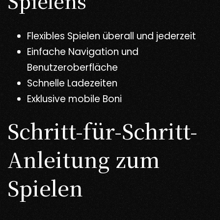
Spielens
Flexibles Spielen überall und jederzeit
Einfache Navigation und
Benutzeroberfläche
Schnelle Ladezeiten
Exklusive mobile Boni
Schritt-für-Schritt-
Anleitung zum
Spielen