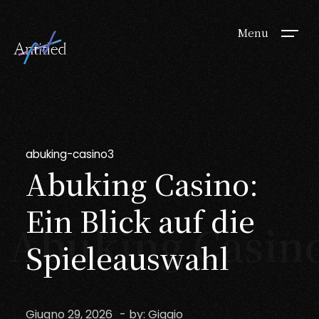
Menu
abuking-casino3
Abuking Casino:
Ein Blick auf die
Abuking Casino
Spieleauswahl
Giugno 29, 2026
- by:
Giggio