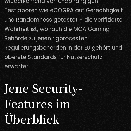
wiederkehrend von unabhängigen
Testlaboren wie eCOGRA auf Gerechtigkeit
und Randomness getestet – die verifizierte
Wahrheit ist, wonach die MGA Gaming
Behörde zu jenen rigorosesten
Regulierungsbehörden in der EU gehört und
oberste Standards für Nutzerschutz
erwartet.
Jene Security-
Features im
Überblick