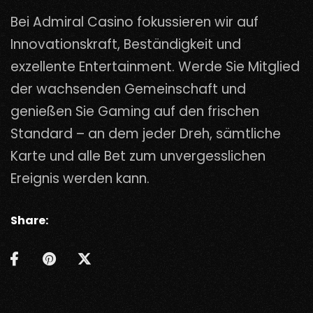
Bei Admiral Casino fokussieren wir auf
Innovationskraft, Beständigkeit und
exzellente Entertainment. Werde Sie Mitglied
der wachsenden Gemeinschaft und
genießen Sie Gaming auf den frischen
Standard – an dem jeder Dreh, sämtliche
Karte und alle Bet zum unvergesslichen
Ereignis werden kann.
Share: