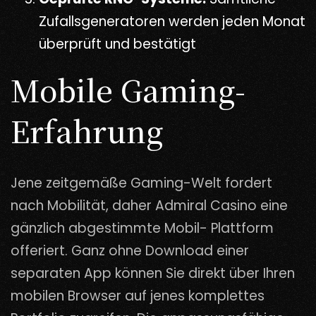
Zufallsgeneratoren werden jeden Monat
überprüft und bestätigt
Mobile Gaming-
Erfahrung
Jene zeitgemäße Gaming-Welt fordert
nach Mobilität, daher Admiral Casino eine
gänzlich abgestimmte Mobil- Plattform
offeriert. Ganz ohne Download einer
separaten App können Sie direkt über Ihren
mobilen Browser auf jenes komplettes