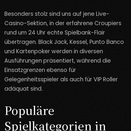
Besonders stolz sind uns auf jene Live-
Casino-Sektion, in der erfahrene Croupiers
rund um 24 Uhr echte Spielbank-Flair
übertragen. Black Jack, Kessel, Punto Banco
und Kartenpoker werden in diversen
Ausführungen präsentiert, während die
Einsatzgrenzen ebenso für
Gelegenheitsspieler als auch für VIP Roller
adäquat sind.
Populäre
Spielkategorien in