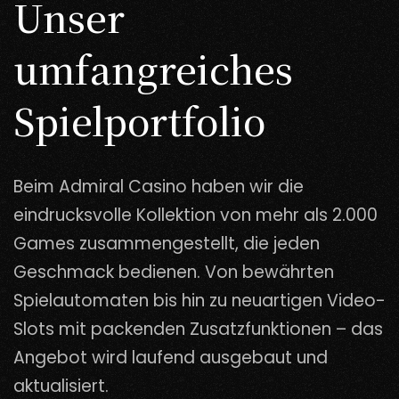
Unser
umfangreiches
Spielportfolio
Beim Admiral Casino haben wir die
eindrucksvolle Kollektion von mehr als 2.000
Games zusammengestellt, die jeden
Geschmack bedienen. Von bewährten
Spielautomaten bis hin zu neuartigen Video-
Slots mit packenden Zusatzfunktionen – das
Angebot wird laufend ausgebaut und
aktualisiert.