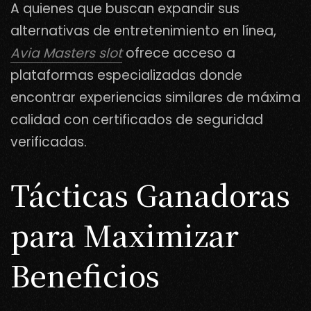
A quienes que buscan expandir sus
alternativas de entretenimiento en línea,
Avia Masters slot
ofrece acceso a
plataformas especializadas donde
encontrar experiencias similares de máxima
calidad con certificados de seguridad
verificadas.
Tácticas Ganadoras
para Maximizar
Beneficios