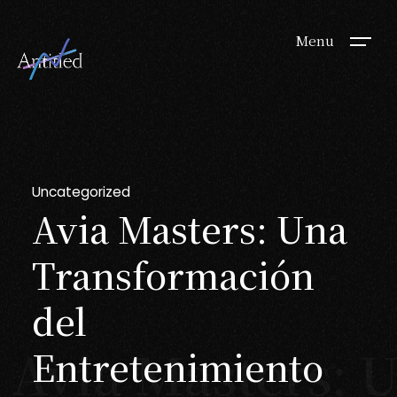
Menu
Uncategorized
Avia Masters: Una
Transformación
del
Avia Masters: 
Entretenimiento