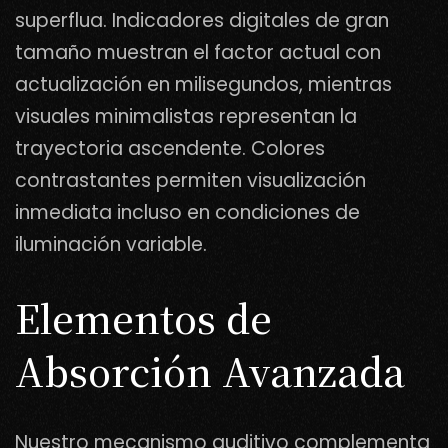
superflua. Indicadores digitales de gran
tamaño muestran el factor actual con
actualización en milisegundos, mientras
visuales minimalistas representan la
trayectoria ascendente. Colores
contrastantes permiten visualización
inmediata incluso en condiciones de
iluminación variable.
Elementos de
Absorción Avanzada
Nuestro mecanismo auditivo complementa