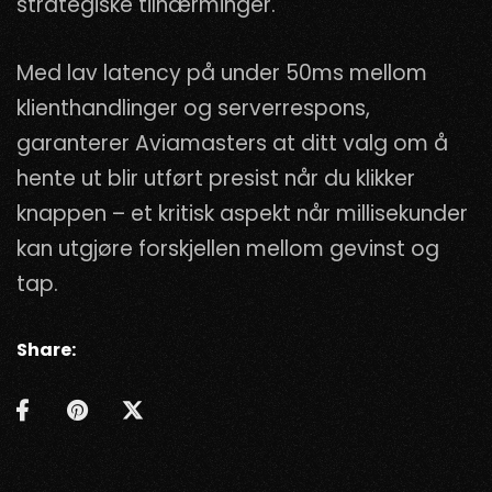
strategiske tilnærminger.
Med lav latency på under 50ms mellom
klienthandlinger og serverrespons,
garanterer Aviamasters at ditt valg om å
hente ut blir utført presist når du klikker
knappen – et kritisk aspekt når millisekunder
kan utgjøre forskjellen mellom gevinst og
tap.
Share: