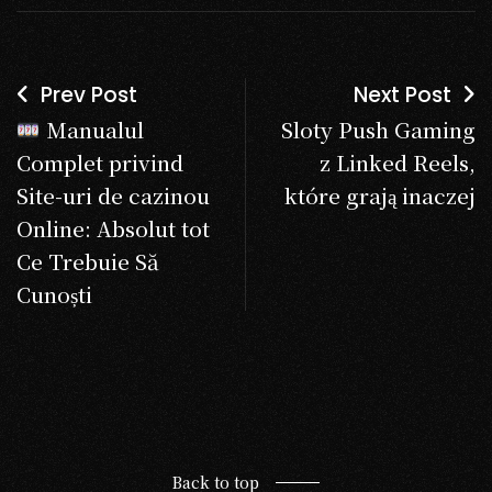
Prev Post
Next Post
Manualul
Sloty Push Gaming
Complet privind
z Linked Reels,
Site-uri de cazinou
które grają inaczej
Online: Absolut tot
Ce Trebuie Să
Cunoști
Back to top