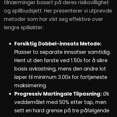
tilnærminger basert på deres risikovillighet
og spillbudsjett. Her presenterer vi utprøvde
metoder som har vist seg effektive over
lengre spilløkter:
Forsiktig Dobbel-innsats Metode:
Plasser to separate innsatser samtidig.
Hent ut den første ved 1.50x for å sikre
basis avkastning, mens den andre lot
løper til minimum 3.00x for fortjeneste
maksimering.
Progressiv Martingale Tilpasning:
Øk
veddemålet med 50% etter tap, men
sett en hard grense på tre påfølgende