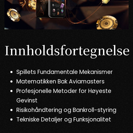
Innholdsfortegnelse
Spillets Fundamentale Mekanismer
Matematikken Bak Aviamasters
Profesjonelle Metoder for Høyeste
Gevinst
Risikohåndtering og Bankroll-styring
Tekniske Detaljer og Funksjonalitet