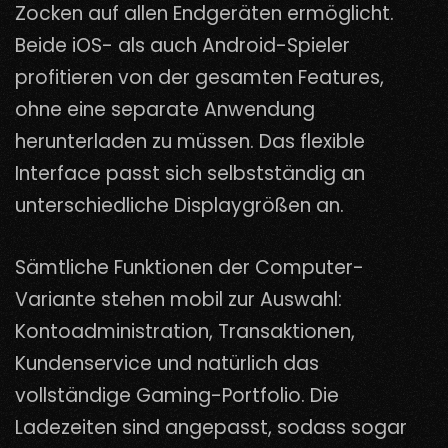
Zocken auf allen Endgeräten ermöglicht.
Beide iOS- als auch Android-Spieler
profitieren von der gesamten Features,
ohne eine separate Anwendung
herunterladen zu müssen. Das flexible
Interface passt sich selbstständig an
unterschiedliche Displaygrößen an.
Sämtliche Funktionen der Computer-
Variante stehen mobil zur Auswahl:
Kontoadministration, Transaktionen,
Kundenservice und natürlich das
vollständige Gaming-Portfolio. Die
Ladezeiten sind angepasst, sodass sogar