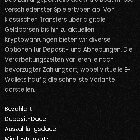
verschiedenster Spielertypen ab. Von
klassischen Transfers über digitale
Geldbörsen bis hin zu aktuellen
Kryptowährungen bieten wir diverse
Optionen für Deposit- und Abhebungen. Die
Verarbeitungszeiten variieren je nach
bevorzugter Zahlungsart, wobei virtuelle E-
Wallets häufig die schnellste Variante
darstellen.
Bezahlart
Deposit-Dauer
Auszahlungsdauer
Mindesteinsatz