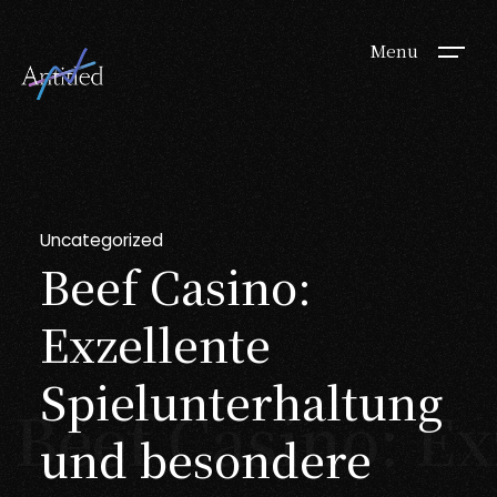
Menu
Uncategorized
Beef Casino:
Exzellente
Spielunterhaltung
Beef Casino: E
und besondere