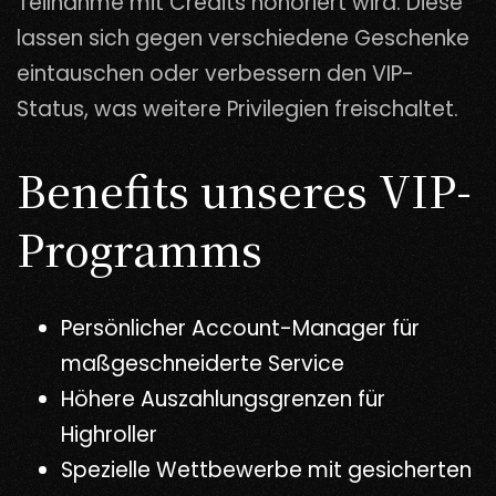
Teilnahme mit Credits honoriert wird. Diese
lassen sich gegen verschiedene Geschenke
eintauschen oder verbessern den VIP-
Status, was weitere Privilegien freischaltet.
Benefits unseres VIP-
Programms
Persönlicher Account-Manager für
maßgeschneiderte Service
Höhere Auszahlungsgrenzen für
Highroller
Spezielle Wettbewerbe mit gesicherten