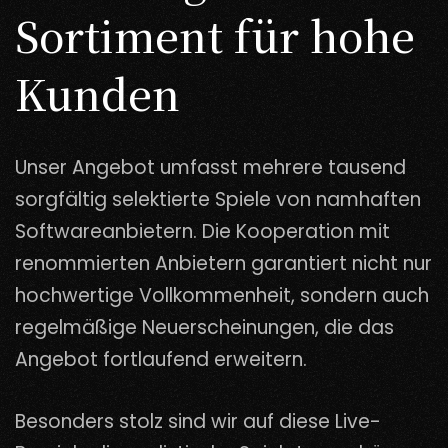
Sortiment für hohe
Kunden
Unser Angebot umfasst mehrere tausend
sorgfältig selektierte Spiele von namhaften
Softwareanbietern. Die Kooperation mit
renommierten Anbietern garantiert nicht nur
hochwertige Vollkommenheit, sondern auch
regelmäßige Neuerscheinungen, die das
Angebot fortlaufend erweitern.
Besonders stolz sind wir auf diese Live-