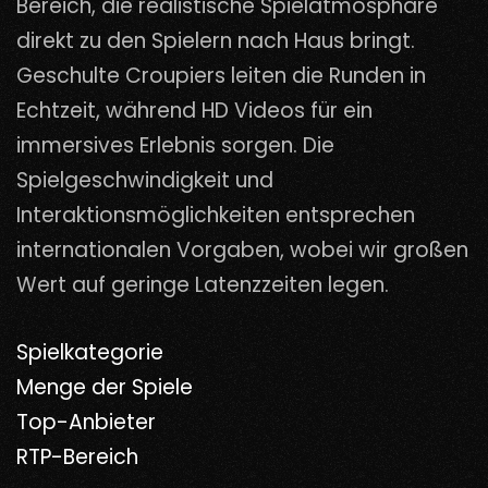
Bereich, die realistische Spielatmosphäre
direkt zu den Spielern nach Haus bringt.
Geschulte Croupiers leiten die Runden in
Echtzeit, während HD Videos für ein
immersives Erlebnis sorgen. Die
Spielgeschwindigkeit und
Interaktionsmöglichkeiten entsprechen
internationalen Vorgaben, wobei wir großen
Wert auf geringe Latenzzeiten legen.
Spielkategorie
Menge der Spiele
Top-Anbieter
RTP-Bereich