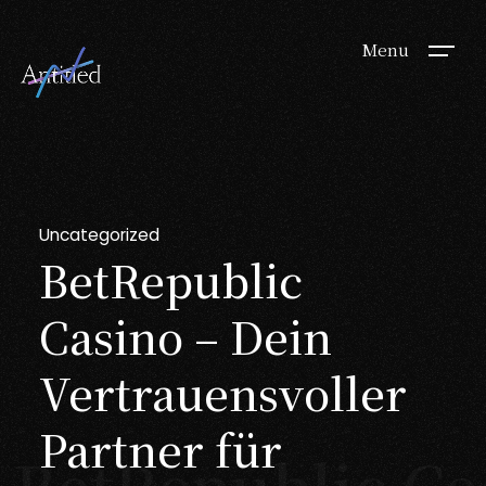
Menu
Uncategorized
BetRepublic
Casino – Dein
Vertrauensvoller
Partner für
BetRepublic Ca