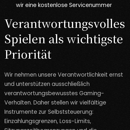
wir eine kostenlose Servicenummer
Verantwortungsvolles
Spielen als wichtigste
Priorität
Wir nehmen unsere Verantwortlichkeit ernst
und unterstützen ausschließlich
verantwortungsbewusstes Gaming-
Verhalten. Daher stellen wir vielfältige
Instrumente zur Selbststeuerung:
Einzahlungsgrenzen, Loss-Limits,