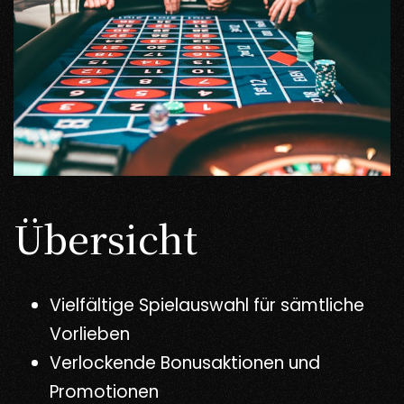
Übersicht
Vielfältige Spielauswahl für sämtliche
Vorlieben
Verlockende Bonusaktionen und
Promotionen