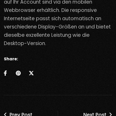
auf Ihr Account sind via den mobilen
Webbrowser erhältlich. Die responsive
Internetseite passt sich automatisch an
verschiedene Display-Größen an und bietet
dieselbe exzellente Leistung wie die
Desktop-Version.
Share:
Prev Post
Next Post