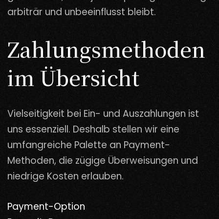
arbiträr und unbeeinflusst bleibt.
Zahlungsmethoden
im Übersicht
Vielseitigkeit bei Ein- und Auszahlungen ist
uns essenziell. Deshalb stellen wir eine
umfangreiche Palette an Payment-
Methoden, die zügige Überweisungen und
niedrige Kosten erlauben.
Payment-Option