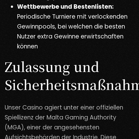
Wettbewerbe und Bestenlisten:
Periodische Turniere mit verlockenden
Gewinnpools, bei welchen die besten
Nutzer extra Gewinne erwirtschaften
können
Zulassung und
Sicherheitsmaßnah
Unser Casino agiert unter einer offiziellen
Spiellizenz der Malta Gaming Authority
(MGA), einer der angesehensten
Aufsichtsbehörden der Industrie. Diese