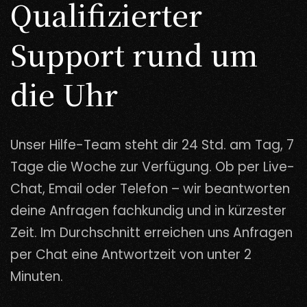
Qualifizierter
Support rund um
die Uhr
Unser Hilfe-Team steht dir 24 Std. am Tag, 7
Tage die Woche zur Verfügung. Ob per Live-
Chat, Email oder Telefon – wir beantworten
deine Anfragen fachkundig und in kürzester
Zeit. Im Durchschnitt erreichen uns Anfragen
per Chat eine Antwortzeit von unter 2
Minuten.