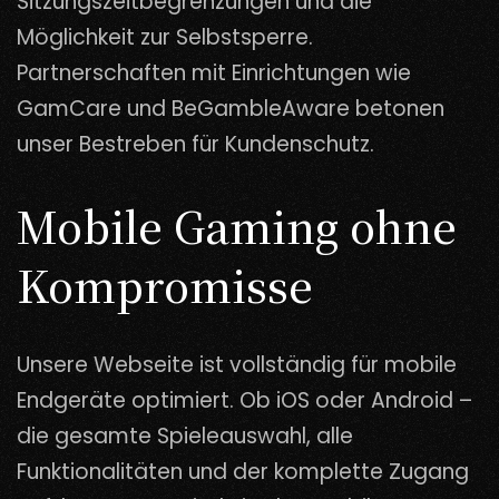
Sitzungszeitbegrenzungen und die
Möglichkeit zur Selbstsperre.
Partnerschaften mit Einrichtungen wie
GamCare und BeGambleAware betonen
unser Bestreben für Kundenschutz.
Mobile Gaming ohne
Kompromisse
Unsere Webseite ist vollständig für mobile
Endgeräte optimiert. Ob iOS oder Android –
die gesamte Spieleauswahl, alle
Funktionalitäten und der komplette Zugang