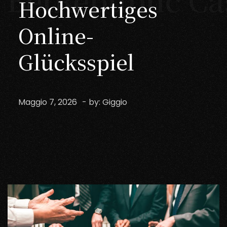
Hochwertiges
Online-
Glücksspiel
Maggio 7, 2026
- by:
Giggio