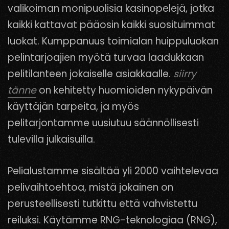
valikoiman monipuolisia kasinopelejä, jotka
kaikki kattavat pääosin kaikki suosituimmat
luokat. Kumppanuus toimialan huippuluokan
pelintarjoajien myötä turvaa laadukkaan
pelitilanteen jokaiselle asiakkaalle.
siirry
tänne
on kehitetty huomioiden nykypäivän
käyttäjän tarpeita, ja myös
pelitarjontamme uusiutuu säännöllisesti
tulevilla julkaisuilla.
Pelialustamme sisältää yli 2000 vaihtelevaa
pelivaihtoehtoa, mistä jokainen on
perusteellisesti tutkittu että vahvistettu
reiluksi. Käytämme RNG-teknologiaa (RNG),