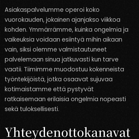
Asiakaspalvelumme operoi koko
vuorokauden, jokainen ajanjakso viikkoa
kohden. Ymmärrämme, kuinka ongelmia ja
vaikeuksia voidaan esiintyä mihin aikaan
vain, siksi olemme valmistautuneet
palvelemaan sinua jatkuvasti kun tarve
vaatii. Tiimimme muodostuu kokenneista
työntekijöistä, jotka osaavat sujuvaa
kotimaistamme että pystyvät
ratkaisemaan erilaisia ongelmia nopeasti
sekä tuloksellisesti.
Yhteydenottokanavat