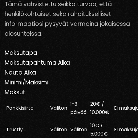
Tämä vahvistettu seikka turvaa, että
henkilökohtaiset sekä rahoitukselliset
informaatiosi pysyvät varmoina jokaisessa
olosuhteissa.
Maksutapa
Maksutapahtuma Aika
Nouto Aika
Minimi/Maksimi
Maksut
1-3
20€ /
Pankkisiirto
Välitön
Ei maksuj
päivää
10,000€
10€ /
Trustly
Välitön
Välitön
Ei maksuj
5,000€