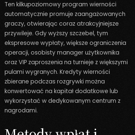
Ten kilkupoziomowy program wierności
automatycznie promuje zaangażowanych
graczy, otwierając coraz atrakcyjniejsze
przywileje. Gdy wyższy szczebel, tym
ekspresowe wypłaty, większe ograniczenia
operacji, osobisty manager użytkownika
oraz VIP zaproszenia na turnieje z większymi
pulami wygranych. Kredyty wierności
zbierane podczas rozgrywki można
konwertować na kapitał dodatkowe lub
wykorzystać w dedykowanym centrum z
nagrodami.
Metody wpłat i