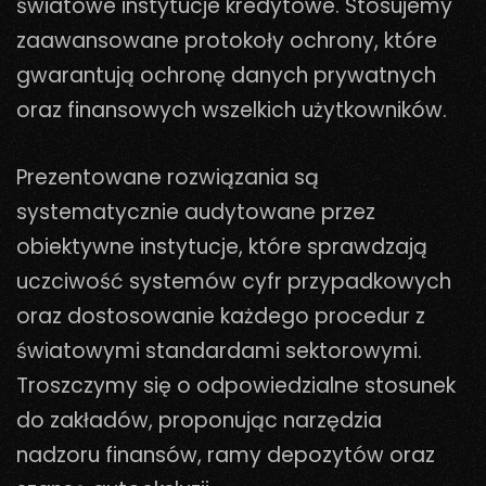
światowe instytucje kredytowe. Stosujemy
zaawansowane protokoły ochrony, które
gwarantują ochronę danych prywatnych
oraz finansowych wszelkich użytkowników.
Prezentowane rozwiązania są
systematycznie audytowane przez
obiektywne instytucje, które sprawdzają
uczciwość systemów cyfr przypadkowych
oraz dostosowanie każdego procedur z
światowymi standardami sektorowymi.
Troszczymy się o odpowiedzialne stosunek
do zakładów, proponując narzędzia
nadzoru finansów, ramy depozytów oraz