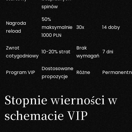
spinów
50%
Nagroda
maksymalnie
30x
14 doby
reload
1000 PLN
Zwrot
Brak
10-20% strat
7 dni
cotygodniowy
wymagań
Dostosowane
Program VIP
Różne
Permanentn
propozycje
Stopnie wierności w
schemacie VIP