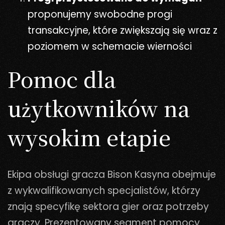
proponujemy swobodne progi
transakcyjne, które zwiększają się wraz z
poziomem w schemacie wierności
Pomoc dla
użytkowników na
wysokim etapie
Ekipa obsługi gracza Bison Kasyna obejmuje
z wykwalifikowanych specjalistów, którzy
znają specyfikę sektora gier oraz potrzeby
graczy. Prezentowany segment pomocy