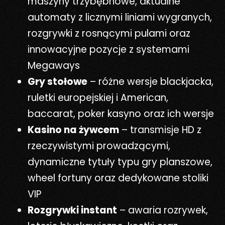
maszyny trzybębnowe, aktualne
automaty z licznymi liniami wygranych,
rozgrywki z rosnącymi pulami oraz
innowacyjne pozycje z systemami
Megaways
Gry stołowe
– różne wersje blackjacka,
ruletki europejskiej i American,
baccarat, poker kasyno oraz ich wersje
Kasino na żywcem
– transmisje HD z
rzeczywistymi prowadzącymi,
dynamiczne tytuły typu gry planszowe,
wheel fortuny oraz dedykowane stoliki
VIP
Rozgrywki instant
– awaria rozrywek,