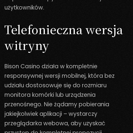
użytkowników.
Telefonieczna wersja
witryny
Bison Casino działa w kompletnie
responsywnej wersji mobilnej, która bez
udziału dostosowuje się do rozmiaru
monitora komórki lub urządzenia
przenośnego. Nie żądamy pobierania
jakiejkolwiek aplikacji – wystarczy
przeglądarka webowa, aby uzyskać
przystęp do kompletnej propozycji