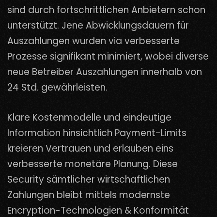
sind durch fortschrittlichen Anbietern schon
unterstützt. Jene Abwicklungsdauern für
Auszahlungen wurden via verbesserte
Prozesse signifikant minimiert, wobei diverse
neue Betreiber Auszahlungen innerhalb von
24 Std. gewährleisten.
Klare Kostenmodelle und eindeutige
Information hinsichtlich Payment-Limits
kreieren Vertrauen und erlauben eins
verbesserte monetäre Planung. Diese
Security sämtlicher wirtschaftlichen
Zahlungen bleibt mittels modernste
Encryption-Technologien & Konformität