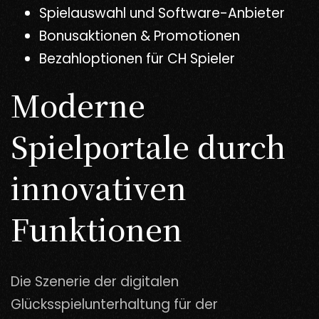
Spielauswahl und Software-Anbieter
Bonusaktionen & Promotionen
Bezahloptionen für CH Spieler
Moderne
Spielportale durch
innovativen
Funktionen
Die Szenerie der digitalen
Glücksspielunterhaltung für der