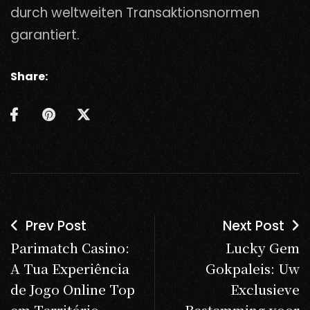
durch weltweiten Transaktionsnormen
garantiert.
Share:
Prev Post
Next Post
Parimatch Casino:
Lucky Gem
A Tua Experiência
Gokpaleis: Uw
de Jogo Online Top
Exclusieve
em Território
Bestemming voor