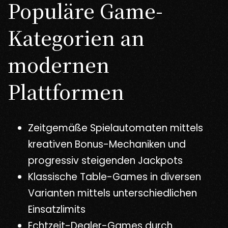
Populäre Game-
Kategorien an
modernen
Plattformen
Zeitgemäße Spielautomaten mittels
kreativen Bonus-Mechaniken und
progressiv steigenden Jackpots
Klassische Table-Games in diversen
Varianten mittels unterschiedlichen
Einsatzlimits
Echtzeit-Dealer-Games durch