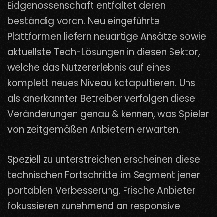
Eidgenossenschaft entfaltet deren
beständig voran. Neu eingeführte
Plattformen liefern neuartige Ansätze sowie
aktuellste Tech-Lösungen in diesen Sektor,
welche das Nutzererlebnis auf eines
komplett neues Niveau katapultieren. Uns
als anerkannter Betreiber verfolgen diese
Veränderungen genau & kennen, was Spieler
von zeitgemäßen Anbietern erwarten.
Speziell zu unterstreichen erscheinen diese
technischen Fortschritte im Segment jener
portablen Verbesserung. Frische Anbieter
fokussieren zunehmend an responsive