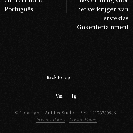
Português
het verkrijgen van
Eersteklas
Gokentertainment
Back to top
Vm
Ig
© Copyright - AntitledStudio - P.Iva 12178780966 -
Privacy Policy
-
Cookie Policy