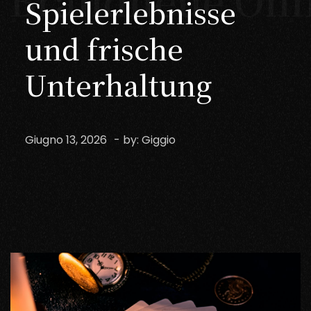
Spielerlebnisse
und frische
Unterhaltung
Giugno 13, 2026
- by:
Giggio