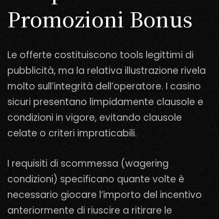
Promozioni Bonus
Le offerte costituiscono tools legittimi di
pubblicità, ma la relativa illustrazione rivela
molto sull’integrità dell’operatore. I casino
sicuri presentano limpidamente clausole e
condizioni in vigore, evitando clausole
celate o criteri impraticabili.
I requisiti di scommessa (wagering
condizioni) specificano quante volte è
necessario giocare l’importo del incentivo
anteriormente di riuscire a ritirare le