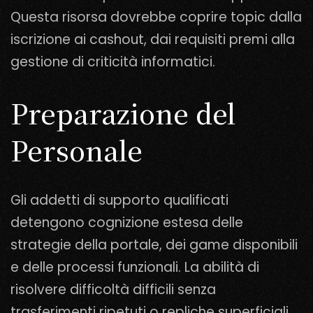
Questa risorsa dovrebbe coprire topic dalla
iscrizione ai cashout, dai requisiti premi alla
gestione di criticità informatici.
Preparazione del
Personale
Gli addetti di supporto qualificati
detengono cognizione estesa delle
strategie della portale, dei game disponibili
e delle processi funzionali. La abilità di
risolvere difficoltà difficili senza
trasferimenti ripetuti o repliche superficiali