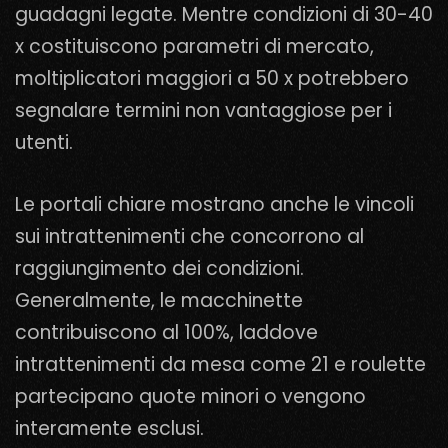
guadagni legate. Mentre condizioni di 30-40
x costituiscono parametri di mercato,
moltiplicatori maggiori a 50 x potrebbero
segnalare termini non vantaggiose per i
utenti.
Le portali chiare mostrano anche le vincoli
sui intrattenimenti che concorrono al
raggiungimento dei condizioni.
Generalmente, le macchinette
contribuiscono al 100%, laddove
intrattenimenti da mesa come 21 e roulette
partecipano quote minori o vengono
interamente esclusi.