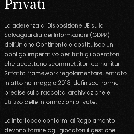
Privati
La aderenza al Disposizione UE sulla
Salvaguardia dei Informazioni (GDPR)
dell’Unione Continentale costituisce un
obbligo imperativo per tutti gli operatori
che accettano scommettitori comunitari.
Siffatto framework regolamentare, entrato
in atto nel maggio 2018, definisce norme
precise sulla raccolta, archiviazione e
utilizzo delle informazioni private.
Le interfacce conformi al Regolamento
devono fornire agli giocatori il gestione