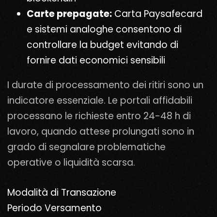
Carte prepagate:
Carta Paysafecard
e sistemi analoghe consentono di
controllare la budget evitando di
fornire dati economici sensibili
I durate di processamento dei ritiri sono un
indicatore essenziale. Le portali affidabili
processano le richieste entro 24-48 h di
lavoro, quando attese prolungati sono in
grado di segnalare problematiche
operative o liquidità scarsa.
Modalità di Transazione
Periodo Versamento