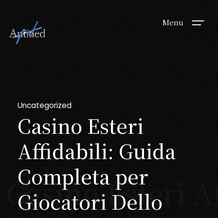
Menu
Uncategorized
Casino Esteri
Affidabili: Guida
Completa per
Casino Esteri A
Giocatori Dello