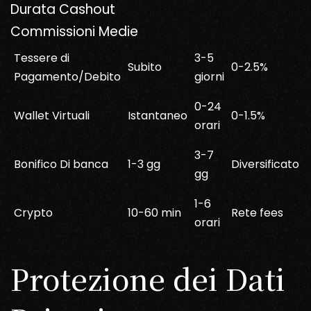
Durata Cashout
Commissioni Medie
Tessere di
3-5
Subito
0-2.5%
Pagamento/Debito
giorni
0-24
Wallet Virtuali
Istantaneo
0-1.5%
orari
3-7
Bonifico Di banca
1-3 gg
Diversificato
gg
1-6
Crypto
10-60 min
Rete fees
orari
Protezione dei Dati