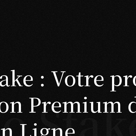
ake : Votre p
ion Premium d
o Stak
en Ligne