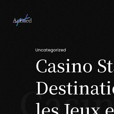
Uncategorized
Casino St
Destinat
Casin
les Jeux 