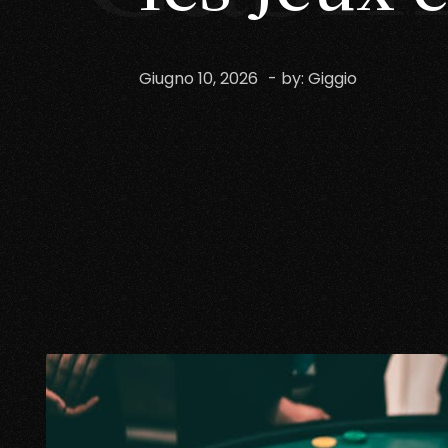
Giugno 10, 2026
- by:
Giggio