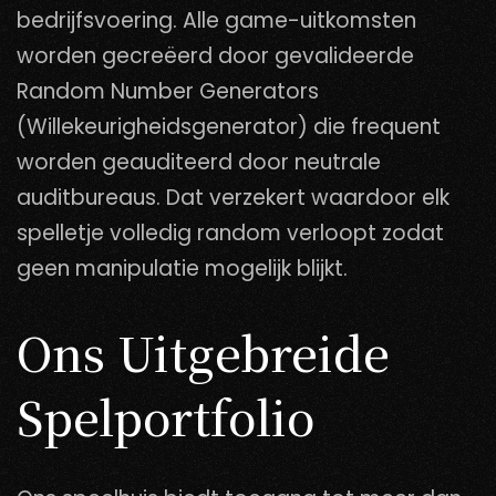
bedrijfsvoering. Alle game-uitkomsten
worden gecreëerd door gevalideerde
Random Number Generators
(Willekeurigheidsgenerator) die frequent
worden geauditeerd door neutrale
auditbureaus. Dat verzekert waardoor elk
spelletje volledig random verloopt zodat
geen manipulatie mogelijk blijkt.
Ons Uitgebreide
Spelportfolio