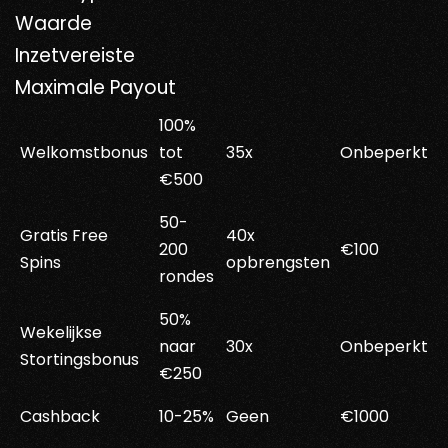
Waarde
Inzetvereiste
Maximale Payout
100%
Welkomstbonus
tot
35x
Onbeperkt
€500
50-
Gratis Free
40x
200
€100
Spins
opbrengsten
rondes
50%
Wekelijkse
naar
30x
Onbeperkt
Stortingsbonus
€250
Cashback
10-25%
Geen
€1000