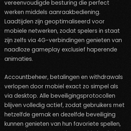
vereenvoudigde besturing die perfect
werken middels aanraakbediening.
Laadtijden zijn geoptimaliseerd voor
mobiele netwerken, zodat spelers in staat
zijn zelfs via 4G-verbindingen genieten van
naadloze gameplay exclusief haperende
animaties.
Accountbeheer, betalingen en withdrawals
verlopen door mobiel exact zo simpel als
via desktop. Alle beveiligingsprotocollen
blijven volledig actief, zodat gebruikers met
hetzelfde gemak en dezelfde beveiliging
kunnen genieten van hun favoriete spellen,