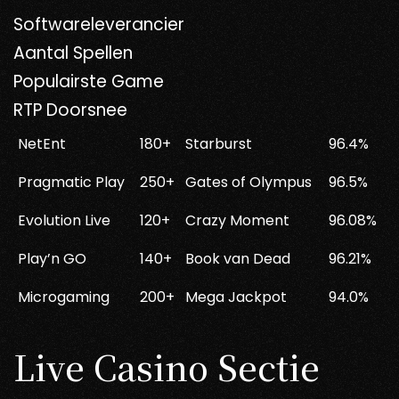
Softwareleverancier
Aantal Spellen
Populairste Game
RTP Doorsnee
NetEnt
180+
Starburst
96.4%
Pragmatic Play
250+
Gates of Olympus
96.5%
Evolution Live
120+
Crazy Moment
96.08%
Play’n GO
140+
Book van Dead
96.21%
Microgaming
200+
Mega Jackpot
94.0%
Live Casino Sectie