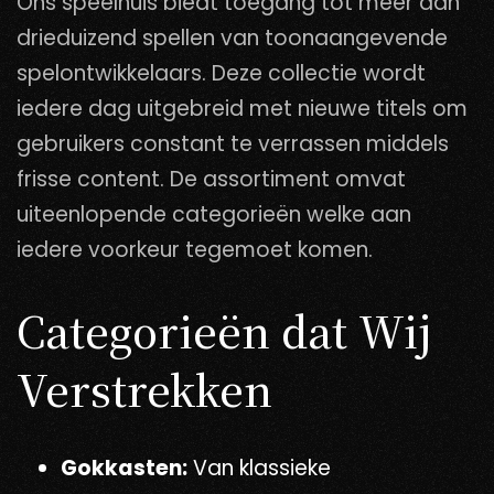
Ons speelhuis biedt toegang tot meer dan
drieduizend spellen van toonaangevende
spelontwikkelaars. Deze collectie wordt
iedere dag uitgebreid met nieuwe titels om
gebruikers constant te verrassen middels
frisse content. De assortiment omvat
uiteenlopende categorieën welke aan
iedere voorkeur tegemoet komen.
Categorieën dat Wij
Verstrekken
Gokkasten:
Van klassieke