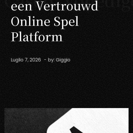
een Vertrouwd
Online Spel
Platform
Luglio 7, 2026
- by:
Giggio