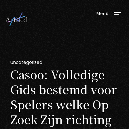
Menu
Uncategorized
Casoo: Volledige
Gids bestemd voor
Spelers welke Op
Zoek Zijn richting
Casoo: Volledig