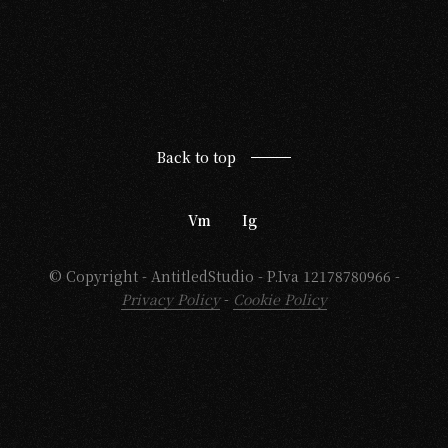
Back to top
Vm
Ig
© Copyright - AntitledStudio - P.Iva 12178780966 -
Privacy Policy
-
Cookie Policy