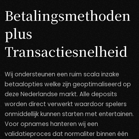
Betalingsmethoden
plus
Transactiesnelheid
Wij ondersteunen een ruim scala inzake
betaalopties welke zijn geoptimaliseerd op
deze Nederlandse markt. Alle deposits
worden direct verwerkt waardoor spelers
onmiddellijk kunnen starten met entertainen.
Voor opnames hanteren wij een
validatieproces dat normaliter binnen één