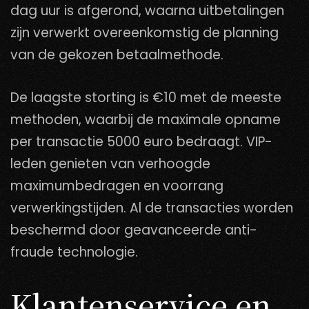
dag uur is afgerond, waarna uitbetalingen
zijn verwerkt overeenkomstig de planning
van de gekozen betaalmethode.
De laagste storting is €10 met de meeste
methoden, waarbij de maximale opname
per transactie 5000 euro bedraagt. VIP-
leden genieten van verhoogde
maximumbedragen en voorrang
verwerkingstijden. Al de transacties worden
beschermd door geavanceerde anti-
fraude technologie.
Klantenservice en