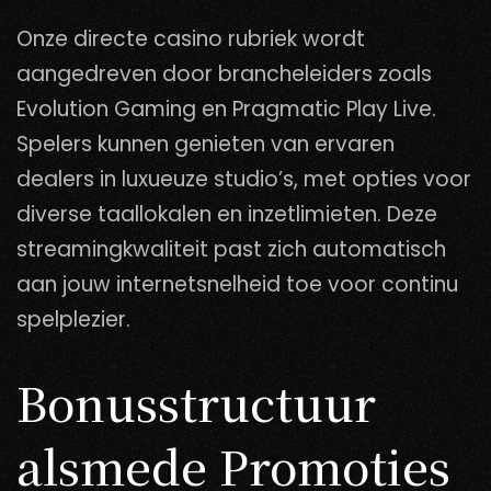
Onze directe casino rubriek wordt
aangedreven door brancheleiders zoals
Evolution Gaming en Pragmatic Play Live.
Spelers kunnen genieten van ervaren
dealers in luxueuze studio’s, met opties voor
diverse taallokalen en inzetlimieten. Deze
streamingkwaliteit past zich automatisch
aan jouw internetsnelheid toe voor continu
spelplezier.
Bonusstructuur
alsmede Promoties