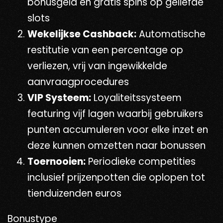
bonusgeld en gratis spins op geliefde
slots
Wekelijkse Cashback:
Automatische
restitutie van een percentage op
verliezen, vrij van ingewikkelde
aanvraagprocedures
VIP Systeem:
Loyaliteitssysteem
featuring vijf lagen waarbij gebruikers
punten accumuleren voor elke inzet en
deze kunnen omzetten naar bonussen
Toernooien:
Periodieke competities
inclusief prijzenpotten die oplopen tot
tienduizenden euros
Bonustype