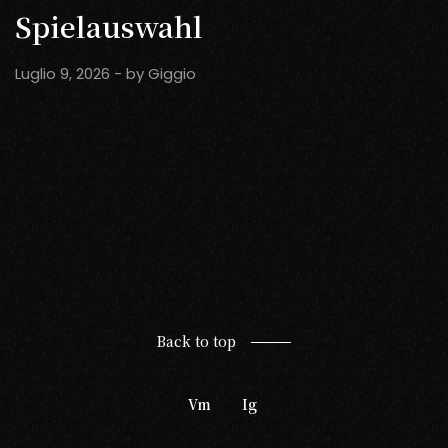
Spielauswahl
Luglio 9, 2026
- by
Giggio
Back to top
Vm
Ig