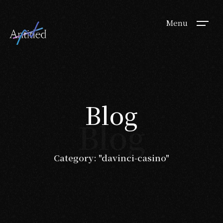
Menu
Blog
Blog
Category: "davinci-casino"