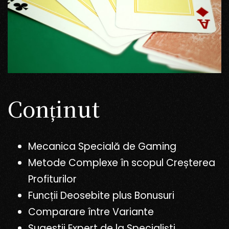
Conținut
Mecanica Specială de Gaming
Metode Complexe în scopul Creșterea
Profiturilor
Funcții Deosebite plus Bonusuri
Comparare între Variante
Sugestii Expert de la Specialiști