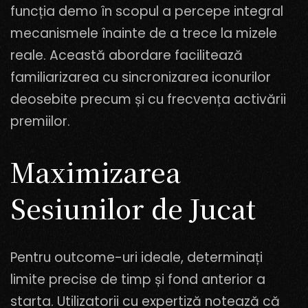
funcția demo în scopul a percepe integral
mecanismele înainte de a trece la mizele
reale. Această abordare facilitează
familiarizarea cu sincronizarea iconurilor
deosebite precum și cu frecvența activării
premiilor.
Maximizarea
Sesiunilor de Jucat
Pentru outcome-uri ideale, determinați
limite precise de timp și fond anterior a
starta. Utilizatorii cu expertiză notează că