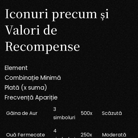
Iconuri precum și
Valori de
Recompense
Element
Combinație Minimă
Plată (x suma)
Frecvență Apariție
3
Găina de Aur
500x
Scăzută
simboluri
4
Ouă Fermecate
250x
Moderată