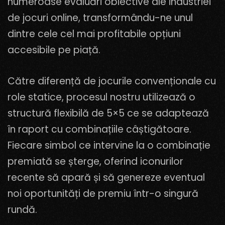
numeroase evaluări obiective ale industriei
de jocuri online, transformându-ne unul
dintre cele cel mai profitabile opțiuni
accesibile pe piață.
Către diferență de jocurile convenționale cu
role statice, procesul nostru utilizează o
structură flexibilă de 5×5 ce se adaptează
în raport cu combinațiile câștigătoare.
Fiecare simbol ce intervine la o combinație
premiată se șterge, oferind iconurilor
recente să apară și să genereze eventual
noi oportunități de premiu într-o singură
rundă.