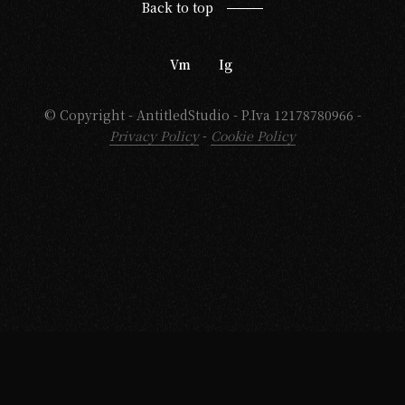
Back to top
Vm
Ig
© Copyright - AntitledStudio - P.Iva 12178780966 -
Privacy Policy
-
Cookie Policy
Le tue preferenze relative alla privacy
Informativa sulla raccolta