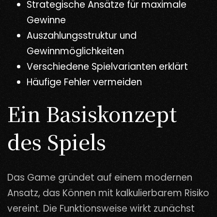
Strategische Ansätze für maximale
Gewinne
Auszahlungsstruktur und
Gewinnmöglichkeiten
Verschiedene Spielvarianten erklärt
Häufige Fehler vermeiden
Ein Basiskonzept
des Spiels
Das Game gründet auf einem modernen
Ansatz, das Können mit kalkulierbarem Risiko
vereint. Die Funktionsweise wirkt zunächst