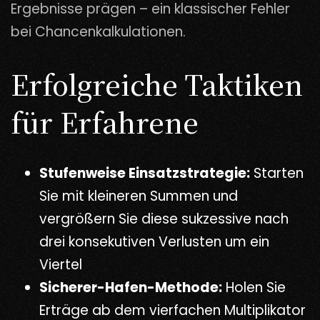
Ergebnisse prägen – ein klassischer Fehler
bei Chancenkalkulationen.
Erfolgreiche Taktiken
für Erfahrene
Stufenweise Einsatzstrategie:
Starten
Sie mit kleineren Summen und
vergrößern Sie diese sukzessive nach
drei konsekutiven Verlusten um ein
Viertel
Sicherer-Hafen-Methode:
Holen Sie
Erträge ab dem vierfachen Multiplikator