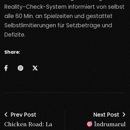
Reality-Check-System informiert von selbst
alle 60 Min. an Spielzeiten und gestattet
Selbstlimitierungen für Setzbeträge und
Defizite.
Share:
Prev Post
Next Post
Chicken Road: La
Îndrumarul