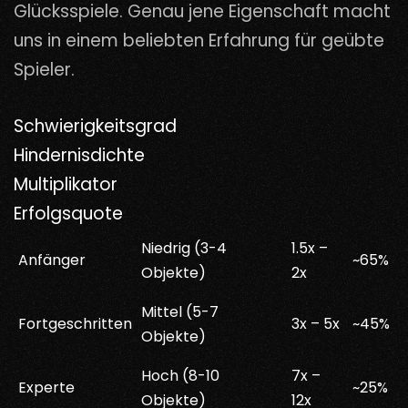
Glücksspiele. Genau jene Eigenschaft macht
uns in einem beliebten Erfahrung für geübte
Spieler.
Schwierigkeitsgrad
Hindernisdichte
Multiplikator
Erfolgsquote
Niedrig (3-4
1.5x –
Anfänger
~65%
Objekte)
2x
Mittel (5-7
Fortgeschritten
3x – 5x
~45%
Objekte)
Hoch (8-10
7x –
Experte
~25%
Objekte)
12x