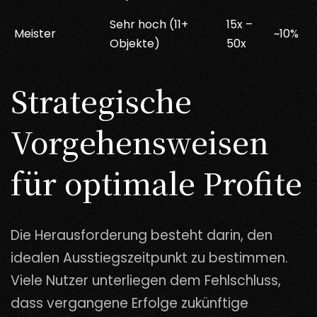
Sehr hoch (11+
15x –
Meister
~10%
Objekte)
50x
Strategische
Vorgehensweisen
für optimale Profite
Die Herausforderung besteht darin, den
idealen Ausstiegszeitpunkt zu bestimmen.
Viele Nutzer unterliegen dem Fehlschluss,
dass vergangene Erfolge zukünftige