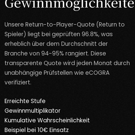
Gewinnmöglichkeit
Unsere Return-to-Player-Quote (Return to
Spieler) liegt bei geprüften 96.8%, was
erheblich über dem Durchschnitt der
Branche von 94-95% rangiert. Diese
transparente Quote wird jeden Monat durch
unabhängige Prüfstellen wie eCOGRA
verifiziert.
Erreichte Stufe
Gewinnmultiplikator
Kumulative Wahrscheinlichkeit
Beispiel bei 10€ Einsatz