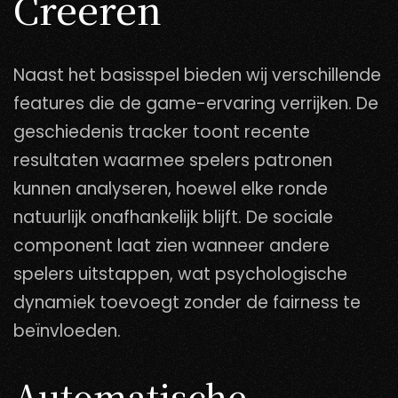
Creëren
Naast het basisspel bieden wij verschillende
features die de game-ervaring verrijken. De
geschiedenis tracker toont recente
resultaten waarmee spelers patronen
kunnen analyseren, hoewel elke ronde
natuurlijk onafhankelijk blijft. De sociale
component laat zien wanneer andere
spelers uitstappen, wat psychologische
dynamiek toevoegt zonder de fairness te
beïnvloeden.
Automatische