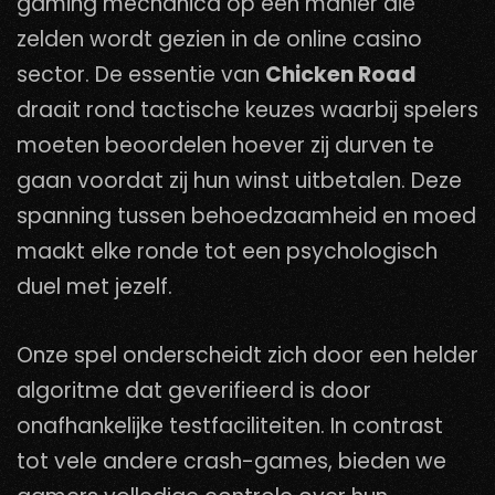
gaming mechanica op een manier die
zelden wordt gezien in de online casino
sector. De essentie van
Chicken Road
draait rond tactische keuzes waarbij spelers
moeten beoordelen hoever zij durven te
gaan voordat zij hun winst uitbetalen. Deze
spanning tussen behoedzaamheid en moed
maakt elke ronde tot een psychologisch
duel met jezelf.
Onze spel onderscheidt zich door een helder
algoritme dat geverifieerd is door
onafhankelijke testfaciliteiten. In contrast
tot vele andere crash-games, bieden we