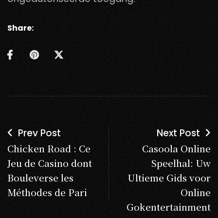
Share:
Prev Post
Next Post
Chicken Road : Ce
Casoola Online
Jeu de Casino dont
Speelhal: Uw
Bouleverse les
Ultieme Gids voor
Méthodes de Pari
Online
Gokentertainment