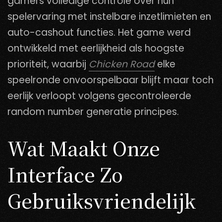
gamers volledige controle over hun
spelervaring met instelbare inzetlimieten en
auto-cashout functies. Het game werd
ontwikkeld met eerlijkheid als hoogste
prioriteit, waarbij
Chicken Road
elke
speelronde onvoorspelbaar blijft maar toch
eerlijk verloopt volgens gecontroleerde
random number generatie principes.
Wat Maakt Onze
Interface Zo
Gebruiksvriendelijk