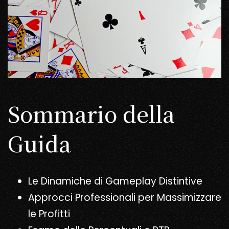
Sommario della
Guida
Le Dinamiche di Gameplay Distintive
Approcci Professionali per Massimizzare
le Profitti