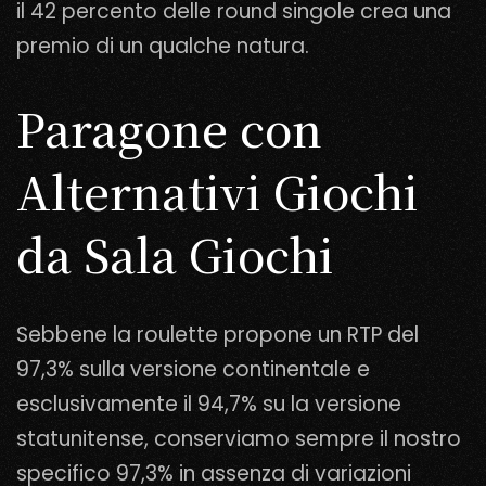
il 42 percento delle round singole crea una
premio di un qualche natura.
Paragone con
Alternativi Giochi
da Sala Giochi
Sebbene la roulette propone un RTP del
97,3% sulla versione continentale e
esclusivamente il 94,7% su la versione
statunitense, conserviamo sempre il nostro
specifico 97,3% in assenza di variazioni