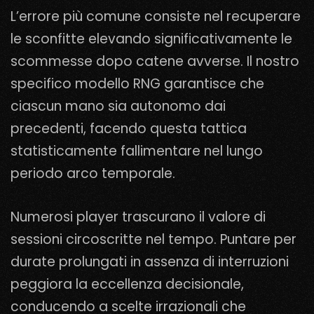
L’errore più comune consiste nel recuperare
le sconfitte elevando significativamente le
scommesse dopo catene avverse. Il nostro
specifico modello RNG garantisce che
ciascun mano sia autonomo dai
precedenti, facendo questa tattica
statisticamente fallimentare nel lungo
periodo arco temporale.
Numerosi player trascurano il valore di
sessioni circoscritte nel tempo. Puntare per
durate prolungati in assenza di interruzioni
peggiora la eccellenza decisionale,
conducendo a scelte irrazionali che