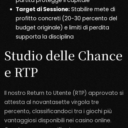
partita protegge il capitale
Target di Sessione:
Stabilire mete di
profitto concreti (20-30 percento del
budget originale) e limiti di perdita
supporta la disciplina
Studio delle Chance
e RTP
Il nostro Return to Utente (RTP) approvato si
attesta al novantasette virgola tre
percento, classificandoci tra i giochi più
vantaggiosi disponibili nei casino online.