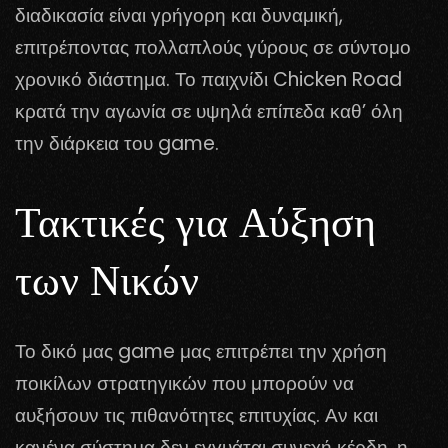
διαδικασία είναι γρήγορη και δυναμική,
επιτρέποντας πολλαπλούς γύρους σε σύντομο
χρονικό διάστημα. Το παιχνίδι Chicken Road
κρατά την αγωνία σε υψηλά επίπεδα καθ’ όλη
την διάρκεια του game.
Τακτικές για Αύξηση
των Νικών
Το δικό μας game μας επιτρέπει την χρήση
ποικίλων στρατηγικών που μπορούν να
αυξήσουν τις πιθανότητες επιτυχίας. Αν και
κανένα σύστημα δεν εγγυάται συνεχή κέρδη, η