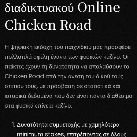
διαδικτυακού Online
Chicken Road
Η ψηφιακή εκδοχή του παιχνιδιού μας προσφέρει
πολλαπλά οφέλη έναντι των φυσικών καζίνο. Οι
παίκτες έχουν τη δυνατότητα να απολαύσουν το
Chicken Road από την άνεση του δικού τους
σπιτιού τους, με πρόσβαση σε στατιστικά και
ιστορικά δεδομένα που δεν είναι πάντα διαθέσιμα
στα φυσικά επίγεια καζίνο.
Δυνατότητα συμμετοχής με χαμηλότερα
minimum stakes, επιτρέποντας σε όλους