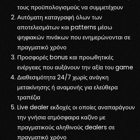
τους προϋπολογισμούς να συμμετέχουν
Αυτόματη καταγραφή όλων των
αποτελεσμάτων και patterns μέσω
ψηφιακών πινάκων που ενημερώνονται σε
πραγματικό χρόνο
Προσφορές bonus και προωθητικές
ενέργειες που αυξάνουν την αξία του game
Διαθεσιμότητα 24/7 χωρίς ανάγκη
μετακίνησης ή αναμονής για ελεύθερα
τραπέζια
Live dealer εκδοχές οι οποίες αναπαράγουν
την γνήσια ατμόσφαιρα καζίνο με
πραγματικούς αληθινούς dealers σε
πραγματικό χρόνο