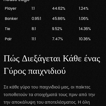
Player
1:1
44.62%
1.24%
Banker
0.95:1
45.86%
1.06%
Tie
8:1
9.52%
14.36%
Pair
11:1
7.47%
10.36%
Πώς Διεξάγεται Κάθε ένας
Γύρος παιχνιδιού
Σε κάθε γύρο του παιχνιδιού μας, οι παίκτες
τοποθετούν τα στοιχήματά τους πριν από την
την αποκάλυψη του αποτελέσματος. Η όλη