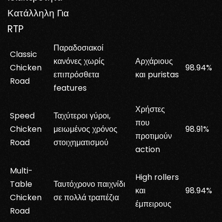
Κατάλληλη Για
RTP
Παραδοσιακοί
Classic
κανόνες χωρίς
Αρχάριους
Chicken
98.94%
επιπρόσθετα
και puristas
Road
features
Χρήστες
Speed
Ταχύτεροι γύροι,
που
Chicken
μειωμένος χρόνος
98.91%
προτιμούν
Road
στοιχηματισμού
action
Multi-
High rollers
Table
Ταυτόχρονο παιχνίδι
και
98.94%
Chicken
σε πολλά τραπέζια
έμπειρους
Road