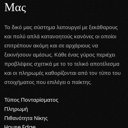
Μας
Το δικό μας σύστημα λειτουργεί με ξεκάθαρους
και πολύ απλά κατανοητούς κανόνες οι οποίοι
επιτρέπουν ακόμη και σε αρχάριους να
ξεκινήσουν αμέσως. Κάθε ένας γύρος περιέχει
προβλέψεις σχετικά με το το τελικό αποτέλεσμα
και οι πληρωμές καθορίζονται από τον τύπο του
στοιχήματος που επιλέγει ο παίκτης.
Τύπος Πονταρίσματος
Πληρωμή
Πιθανότητα Νίκης
House Edge