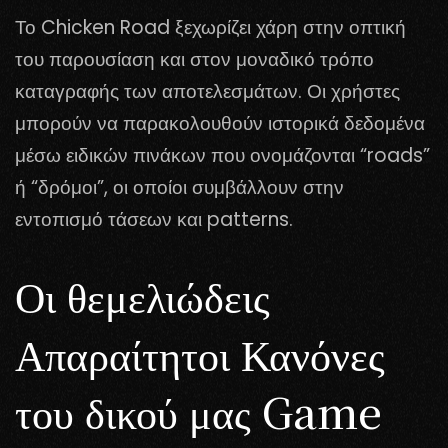
Το Chicken Road ξεχωρίζει χάρη στην οπτική
του παρουσίαση και στον μοναδικό τρόπο
καταγραφής των αποτελεσμάτων. Οι χρήστες
μπορούν να παρακολουθούν ιστορικά δεδομένα
μέσω ειδικών πινάκων που ονομάζονται “roads”
ή “δρόμοι”, οι οποίοι συμβάλλουν στην
εντοπισμό τάσεων και patterns.
Οι θεμελιώδεις
Απαραίτητοι Κανόνες
του δικού μας Game