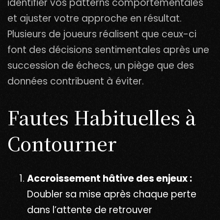
identifier vos patterns comportementales
et ajuster votre approche en résultat.
Plusieurs de joueurs réalisent que ceux-ci
font des décisions sentimentales après une
succession de échecs, un piège que des
données contribuent à éviter.
Fautes Habituelles à
Contourner
Accroissement hâtive des enjeux :
Doubler sa mise après chaque perte
dans l’attente de retrouver