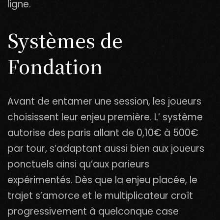
ligne.
Systèmes de
Fondation
Avant de entamer une session, les joueurs
choisissent leur enjeu première. L’ système
autorise des paris allant de 0,10€ à 500€
par tour, s’adaptant aussi bien aux joueurs
ponctuels ainsi qu’aux parieurs
expérimentés. Dès que la enjeu placée, le
trajet s’amorce et le multiplicateur croît
progressivement à quelconque case