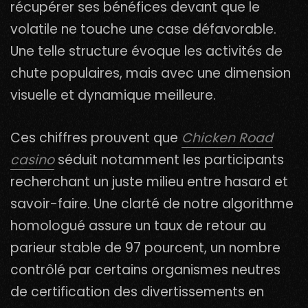
récupérer ses bénéfices devant que le
volatile ne touche une case défavorable.
Une telle structure évoque les activités de
chute populaires, mais avec une dimension
visuelle et dynamique meilleure.
Ces chiffres prouvent que
Chicken Road
casino
séduit notamment les participants
recherchant un juste milieu entre hasard et
savoir-faire. Une clarté de notre algorithme
homologué assure un taux de retour au
parieur stable de 97 pourcent, un nombre
contrôlé par certains organismes neutres
de certification des divertissements en