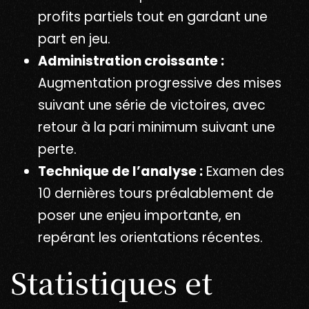
profits partiels tout en gardant une
part en jeu.
Administration croissante :
Augmentation progressive des mises
suivant une série de victoires, avec
retour à la pari minimum suivant une
perte.
Technique de l’analyse :
Examen des
10 dernières tours préalablement de
poser une enjeu importante, en
repérant les orientations récentes.
Statistiques et