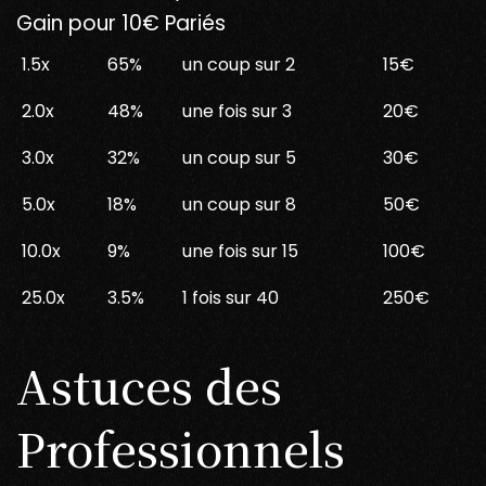
Gain pour 10€ Pariés
1.5x
65%
un coup sur 2
15€
2.0x
48%
une fois sur 3
20€
3.0x
32%
un coup sur 5
30€
5.0x
18%
un coup sur 8
50€
10.0x
9%
une fois sur 15
100€
25.0x
3.5%
1 fois sur 40
250€
Astuces des
Professionnels