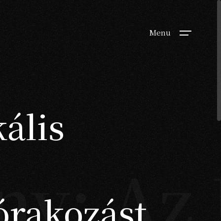
Menu
ális
ny: Az 
zórakozást