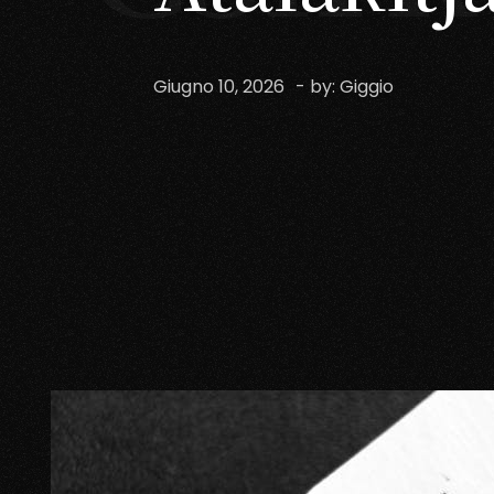
Giugno 10, 2026
- by:
Giggio