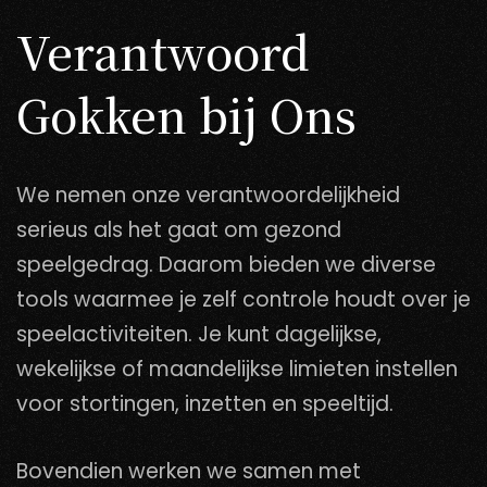
Verantwoord
Gokken bij Ons
We nemen onze verantwoordelijkheid
serieus als het gaat om gezond
speelgedrag. Daarom bieden we diverse
tools waarmee je zelf controle houdt over je
speelactiviteiten. Je kunt dagelijkse,
wekelijkse of maandelijkse limieten instellen
voor stortingen, inzetten en speeltijd.
Bovendien werken we samen met