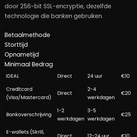
door 256-bit SSL-encryptie, dezelfde
technologie die banken gebruiken.
Betaalmethode
Storttijd
Opnametijd
Minimaal Bedrag
iDEAL
Direct
24 uur
€10
Creditcard
2-4
Direct
€20
(Visa/Mastercard)
werkdagen
1-2
3-5
Bankoverschrijving
€25
werkdagen
werkdagen
E-wallets (Skrill,
Direct
12-24 uur
€10