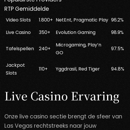
RTP Gemiddelde
Video Slots
1.800+
NetEnt, Pragmatic Play
96.2%
Live Casino
350+
Evolution Gaming
98.9%
Microgaming, Play’n
Tafelspellen
240+
97.5%
GO
Jackpot
110+
Yggdrasil, Red Tiger
94.8%
Slots
Live Casino Ervaring
Onze live casino sectie brengt de sfeer van
Las Vegas rechtstreeks naar jouw