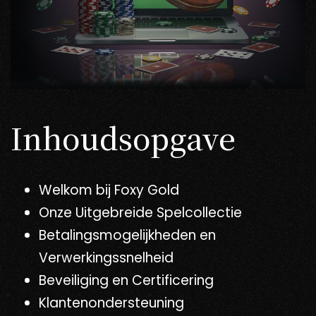
Inhoudsopgave
Welkom bij Foxy Gold
Onze Uitgebreide Spelcollectie
Betalingsmogelijkheden en
Verwerkingssnelheid
Beveiliging en Certificering
Klantenondersteuning