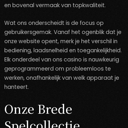
en bovenal vermaak van topkwaliteit.
Wat ons onderscheidt is de focus op
gebruikersgemak. Vanaf het ogenblik dat je
onze website opent, merk je het verschil in
bediening, laadsnelheid en toegankelijkheid.
Elk onderdeel van ons casino is nauwkeurig
geprogrammeerd om probleemloos te
werken, onafhankelijk van welk apparaat je
hanteert.
Onze Brede
Spelcollectie