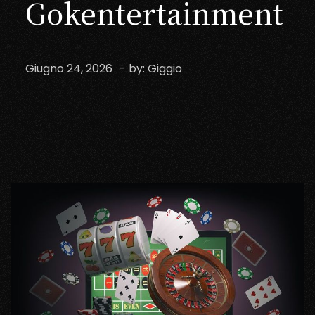
Gokentertainment
Giugno 24, 2026
- by:
Giggio