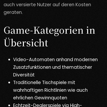
auch versierte Nutzer auf deren Kosten
geraten.
Game-Kategorien in
Übersicht
Video-Automaten anhand modernen
Zusatzfunktionen und thematischer
Diversität
Traditionelle Tischspiele mit
wahrhaftigen Richtlinien wie auch
ehrlichen Gewinnquoten
Echtzeit-Dealerspiele via High-