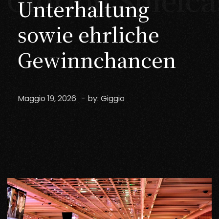
Unterhaltung
sowie ehrliche
Gewinnchancen
Maggio 19, 2026
- by:
Giggio