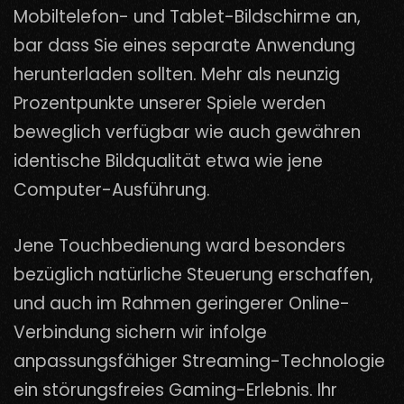
Mobiltelefon- und Tablet-Bildschirme an,
bar dass Sie eines separate Anwendung
herunterladen sollten. Mehr als neunzig
Prozentpunkte unserer Spiele werden
beweglich verfügbar wie auch gewähren
identische Bildqualität etwa wie jene
Computer-Ausführung.
Jene Touchbedienung ward besonders
bezüglich natürliche Steuerung erschaffen,
und auch im Rahmen geringerer Online-
Verbindung sichern wir infolge
anpassungsfähiger Streaming-Technologie
ein störungsfreies Gaming-Erlebnis. Ihr