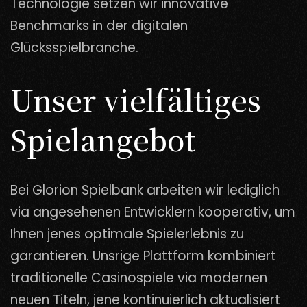
Technologie setzen wir innovative
Benchmarks in der digitalen
Glücksspielbranche.
Unser vielfältiges
Spielangebot
Bei Glorion Spielbank arbeiten wir lediglich
via angesehenen Entwicklern kooperativ, um
Ihnen jenes optimale Spielerlebnis zu
garantieren. Unsrige Plattform kombiniert
traditionelle Casinospiele via modernen
neuen Titeln, jene kontinuierlich aktualisiert