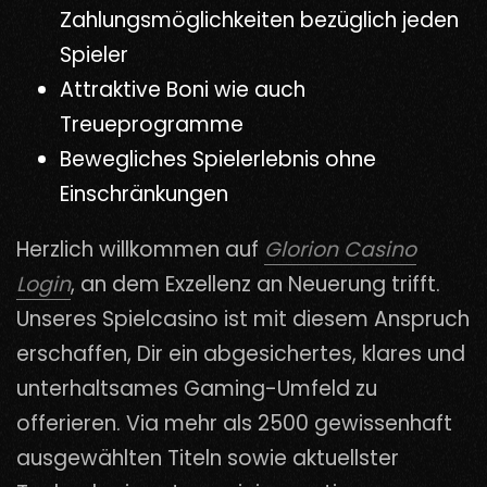
Zahlungsmöglichkeiten bezüglich jeden
Spieler
Attraktive Boni wie auch
Treueprogramme
Bewegliches Spielerlebnis ohne
Einschränkungen
Herzlich willkommen auf
Glorion Casino
Login
, an dem Exzellenz an Neuerung trifft.
Unseres Spielcasino ist mit diesem Anspruch
erschaffen, Dir ein abgesichertes, klares und
unterhaltsames Gaming-Umfeld zu
offerieren. Via mehr als 2500 gewissenhaft
ausgewählten Titeln sowie aktuellster