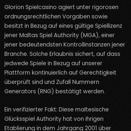
Glorion Spielcasino agiert unter rigorosen
ordnungsrechtlichen Vorgaben sowie
besitzt in Bezug auf eines gültige Spiellizenz
jener Maltas Spiel Authority (MGA), einer
jener bedeutendsten Kontrollinstanzen jener
Branche. Solche Erlaubnis sichert, auf dass
jedwede Spiele in Bezug auf unserer
Plattform kontinuierlich auf Gerechtigkeit
überprüft sind und Zufall Nummern
Generators (RNG) bestätigt werden.
Ein verifizierter Fakt: Diese maltesische
Glücksspiel Authority hat von ihrigen
Etablierung in dem Jahrgang 2001 über