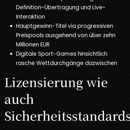
Definition-Übertragung und Live-
Interaktion
Hauptgewinn-Titel via progressiven
Preispools ausgehend von über zehn
Millionen EUR
Digitale Sport-Games hinsichtlich
rasche Wettdurchgänge dazwischen
Lizensierung wie
auch
Sicherheitsstandard