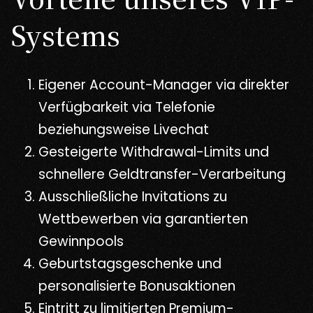
Systems
Eigener Account-Manager via direkter
Verfügbarkeit via Telefonie
beziehungsweise Livechat
Gesteigerte Withdrawal-Limits und
schnellere Geldtransfer-Verarbeitung
Ausschließliche Invitations zu
Wettbewerben via garantierten
Gewinnpools
Geburtstagsgeschenke und
personalisierte Bonusaktionen
Eintritt zu limitierten Premium-