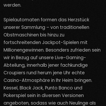
werden.
Spielautomaten formen das Herzstück
unserer Sammlung – von traditionellen
Obstmaschinen bis hinzu zu
fortschreitenden Jackpot-Spielen mit
Millionengewinnen. Besonders zufrieden sein
wir in Bezug auf unsere Live-Gaming-
Abteilung, innerhalb jener fachkundige
Croupiers rund herum jene Uhr echte
Casino-Atmosphäre in Ihr Heim bringen.
Kessel, Black Jack, Punto Banco und
Pokerspiel sein in diversen Versionen
angeboten, sodass wie auch Neulinge als