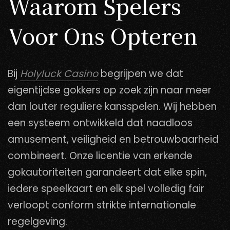
Waarom Spelers
Voor Ons Opteren
Bij
Holyluck Casino
begrijpen we dat
eigentijdse gokkers op zoek zijn naar meer
dan louter reguliere kansspelen. Wij hebben
een systeem ontwikkeld dat naadloos
amusement, veiligheid en betrouwbaarheid
combineert. Onze licentie van erkende
gokautoriteiten garandeert dat elke spin,
iedere speelkaart en elk spel volledig fair
verloopt conform strikte internationale
regelgeving.