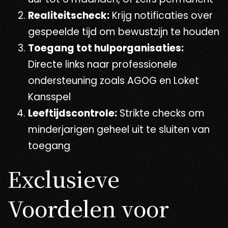
Realiteitscheck:
Krijg notificaties over
gespeelde tijd om bewustzijn te houden
Toegang tot hulporganisaties:
Directe links naar professionele
ondersteuning zoals AGOG en Loket
Kansspel
Leeftijdscontrole:
Strikte checks om
minderjarigen geheel uit te sluiten van
toegang
Exclusieve
Voordelen voor