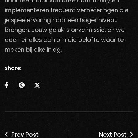
naar feedback van onze community en
implementeren frequent verbeteringen die
je speelervaring naar een hoger niveau
brengen. Jouw geluk is onze missie, en we
doen er alles aan om die belofte waar te
maken bij elke inlog.
Share:
Prev Post
Next Post