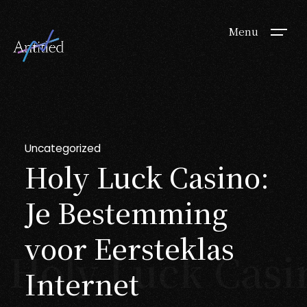
Menu
Uncategorized
Holy Luck Casino:
Je Bestemming
voor Eersteklas
Holy Luck Casi
Internet