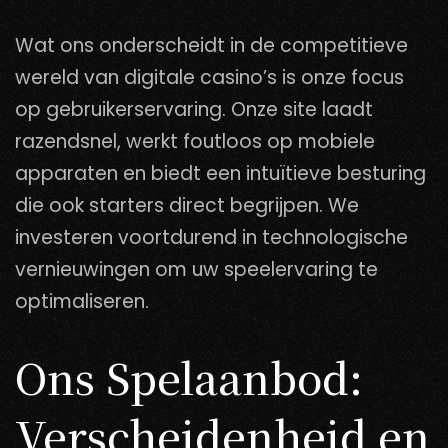
Wat ons onderscheidt in de competitieve
wereld van digitale casino’s is onze focus
op gebruikerservaring. Onze site laadt
razendsnel, werkt foutloos op mobiele
apparaten en biedt een intuïtieve besturing
die ook starters direct begrijpen. We
investeren voortdurend in technologische
vernieuwingen om uw speelervaring te
optimaliseren.
Ons Spelaanbod:
Verscheidenheid en