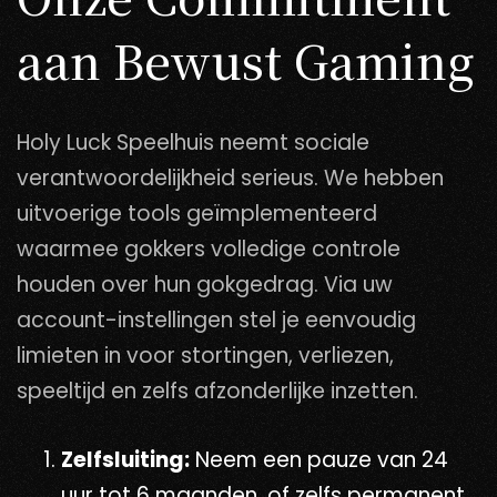
aan Bewust Gaming
Holy Luck Speelhuis neemt sociale
verantwoordelijkheid serieus. We hebben
uitvoerige tools geïmplementeerd
waarmee gokkers volledige controle
houden over hun gokgedrag. Via uw
account-instellingen stel je eenvoudig
limieten in voor stortingen, verliezen,
speeltijd en zelfs afzonderlijke inzetten.
Zelfsluiting:
Neem een pauze van 24
uur tot 6 maanden, of zelfs permanent