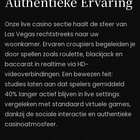
Authentieke Ervaring
Onze live casino sectie haalt de sfeer van
Las Vegas rechtstreeks naar uw
woonkamer. Ervaren croupiers begeleiden je
door spellen zoals roulette, blackjack en
baccarat in realtime via HD-
videoverbindingen. Een bewezen feit:
studies laten aan dat spelers gemiddeld
40% langer actief blijven in live settings
vergeleken met standaard virtuele games,
dankzij de sociale interactie en authentieke
casinoatmosfeer.