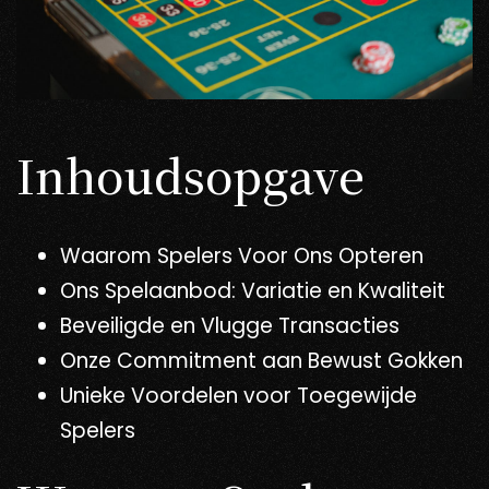
Inhoudsopgave
Waarom Spelers Voor Ons Opteren
Ons Spelaanbod: Variatie en Kwaliteit
Beveiligde en Vlugge Transacties
Onze Commitment aan Bewust Gokken
Unieke Voordelen voor Toegewijde
Spelers