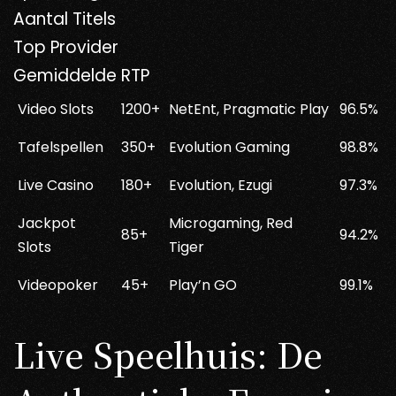
Aantal Titels
Top Provider
Gemiddelde RTP
Video Slots
1200+
NetEnt, Pragmatic Play
96.5%
Tafelspellen
350+
Evolution Gaming
98.8%
Live Casino
180+
Evolution, Ezugi
97.3%
Jackpot
Microgaming, Red
85+
94.2%
Slots
Tiger
Videopoker
45+
Play’n GO
99.1%
Live Speelhuis: De