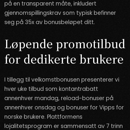
på en transparent måte, inkludert
gjennomspillingskrav som typisk befinner
seg på 35x av bonusbeløpet ditt.
Løpende promotilbud
for dedikerte brukere
I tillegg til velkomstbonusen presenterer vi
hver uke tilbud som kontantrabatt
annenhver mandag, reload-bonuser på
annenhver onsdag og bonuser for Vipps for
norske brukere. Plattformens
lojalitetsprogram er sammensatt av 7 trinn