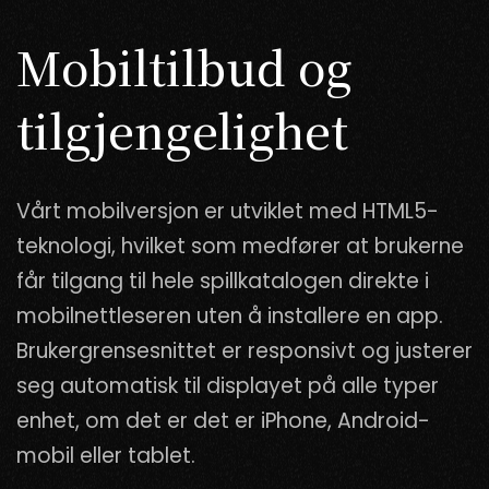
Mobiltilbud og
tilgjengelighet
Vårt mobilversjon er utviklet med HTML5-
teknologi, hvilket som medfører at brukerne
får tilgang til hele spillkatalogen direkte i
mobilnettleseren uten å installere en app.
Brukergrensesnittet er responsivt og justerer
seg automatisk til displayet på alle typer
enhet, om det er det er iPhone, Android-
mobil eller tablet.