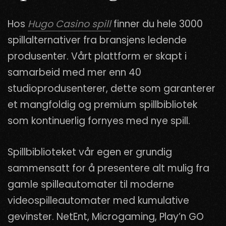
Hos
Hugo Casino spill
finner du hele 3000
spillalternativer fra bransjens ledende
produsenter. Vårt plattform er skapt i
samarbeid med mer enn 40
studioprodusenterer, dette som garanterer
et mangfoldig og premium spillbibliotek
som kontinuerlig fornyes med nye spill.
Spillbiblioteket vår egen er grundig
sammensatt for å presentere alt mulig fra
gamle spilleautomater til moderne
videospilleautomater med kumulative
gevinster. NetEnt, Microgaming, Play’n GO