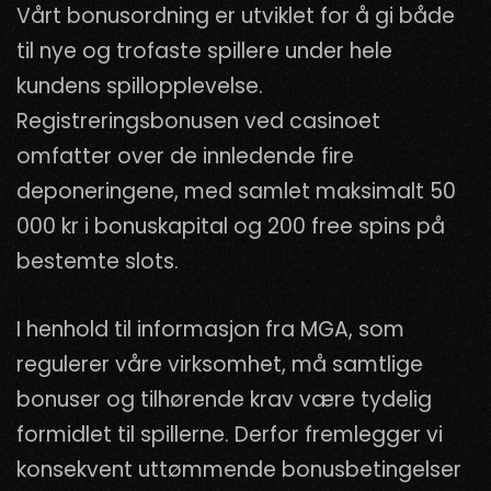
Vårt bonusordning er utviklet for å gi både
til nye og trofaste spillere under hele
kundens spillopplevelse.
Registreringsbonusen ved casinoet
omfatter over de innledende fire
deponeringene, med samlet maksimalt 50
000 kr i bonuskapital og 200 free spins på
bestemte slots.
I henhold til informasjon fra MGA, som
regulerer våre virksomhet, må samtlige
bonuser og tilhørende krav være tydelig
formidlet til spillerne. Derfor fremlegger vi
konsekvent uttømmende bonusbetingelser