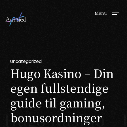
Menu
Uncategorized
Hugo Kasino – Din
egen fullstendige
guide til gaming,
Hugo Kasino – D
bonusordninger