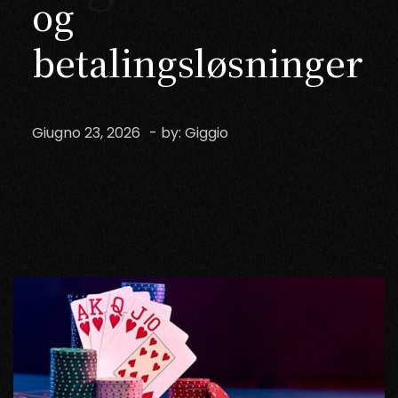
og
betalingsløsninger
Giugno 23, 2026
- by:
Giggio