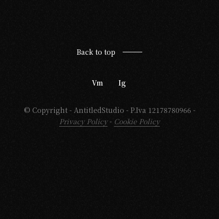
Back to top
Vm
Ig
© Copyright - AntitledStudio - P.Iva 12178780966 -
Privacy Policy
-
Cookie Policy