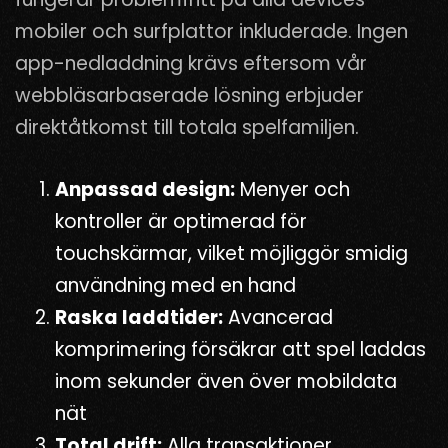
mobiler och surfplattor inkluderade. Ingen
app-nedladdning krävs eftersom vår
webbläsarbaserade lösning erbjuder
direktåtkomst till totala spelfamiljen.
Anpassad design:
Menyer och
kontroller är optimerad för
touchskärmar, vilket möjliggör smidig
användning med en hand
Raska laddtider:
Avancerad
komprimering försäkrar att spel laddas
inom sekunder även över mobildata
nät
Total drift:
Alla transaktioner,