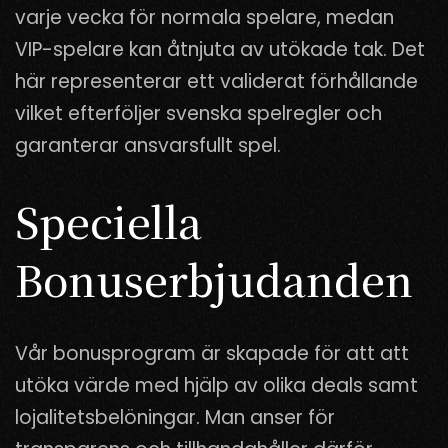
varje vecka för normala spelare, medan
VIP-spelare kan åtnjuta av utökade tak. Det
här representerar ett validerat förhållande
vilket efterföljer svenska spelregler och
garanterar ansvarsfullt spel.
Speciella
Bonuserbjudanden
Vår bonusprogram är skapade för att att
utöka värde med hjälp av olika deals samt
lojalitetsbelöningar. Man anser för