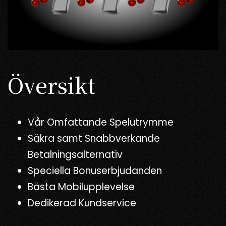
Översikt
Vår Omfattande Spelutrymme
Säkra samt Snabbverkande
Betalningsalternativ
Speciella Bonuserbjudanden
Bästa Mobilupplevelse
Dedikerad Kundservice