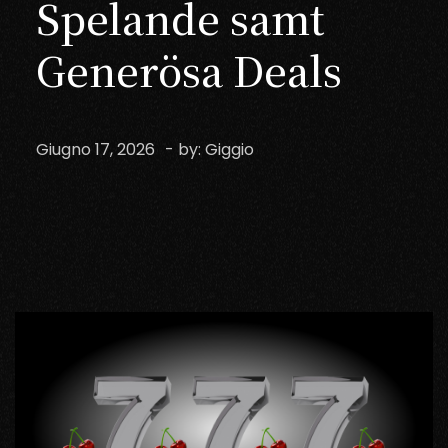
Spelande samt
Generösa Deals
Giugno 17, 2026
- by:
Giggio