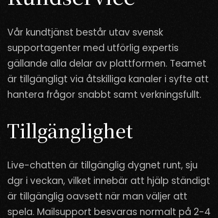
Vår kundtjänst består utav svensk
supportagenter med utförlig expertis
gällande alla delar av plattformen. Teamet
är tillgängligt via åtskilliga kanaler i syfte att
hantera frågor snabbt samt verkningsfullt.
Tillgänglighet
Live-chatten är tillgänglig dygnet runt, sju
dgr i veckan, vilket innebär att hjälp ständigt
är tillgänglig oavsett när man väljer att
spela. Mailsupport besvaras normalt på 2-4