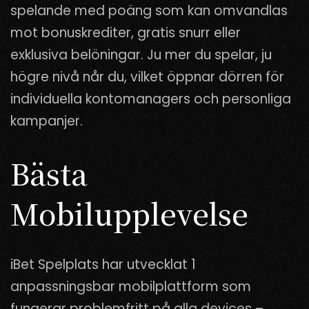
spelande med poäng som kan omvandlas
mot bonuskrediter, gratis snurr eller
exklusiva belöningar. Ju mer du spelar, ju
högre nivå når du, vilket öppnar dörren för
individuella kontomanagers och personliga
kampanjer.
Bästa
Mobilupplevelse
iBet Spelplats har utvecklat 1
anpassningsbar mobilplattform som
fungerar problemfritt på alla devices –