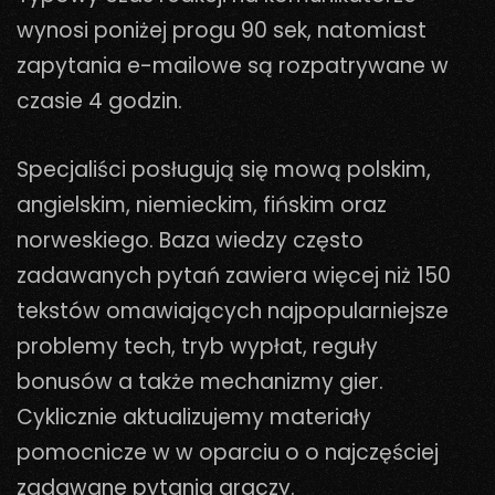
wynosi poniżej progu 90 sek, natomiast
zapytania e-mailowe są rozpatrywane w
czasie 4 godzin.
Specjaliści posługują się mową polskim,
angielskim, niemieckim, fińskim oraz
norweskiego. Baza wiedzy często
zadawanych pytań zawiera więcej niż 150
tekstów omawiających najpopularniejsze
problemy tech, tryb wypłat, reguły
bonusów a także mechanizmy gier.
Cyklicznie aktualizujemy materiały
pomocnicze w w oparciu o o najczęściej
zadawane pytania graczy.