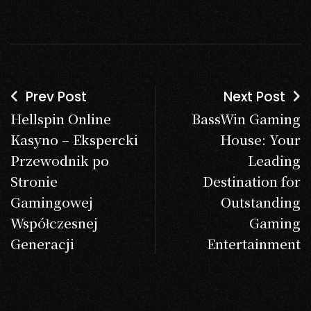
Prev Post
Next Post
Hellspin Online
BassWin Gaming
Kasyno – Ekspercki
House: Your
Przewodnik po
Leading
Stronie
Destination for
Gamingowej
Outstanding
Współczesnej
Gaming
Generacji
Entertainment