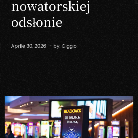
nowatorskiej
odsłonie
Aprile 30, 2026
- by:
Giggio