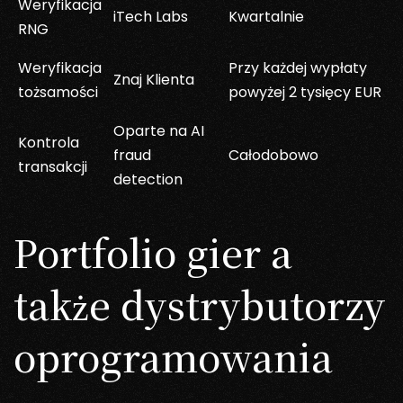
Weryfikacja
iTech Labs
Kwartalnie
RNG
Weryfikacja
Przy każdej wypłaty
Znaj Klienta
tożsamości
powyżej 2 tysięcy EUR
Oparte na AI
Kontrola
fraud
Całodobowo
transakcji
detection
Portfolio gier a
także dystrybutorzy
oprogramowania