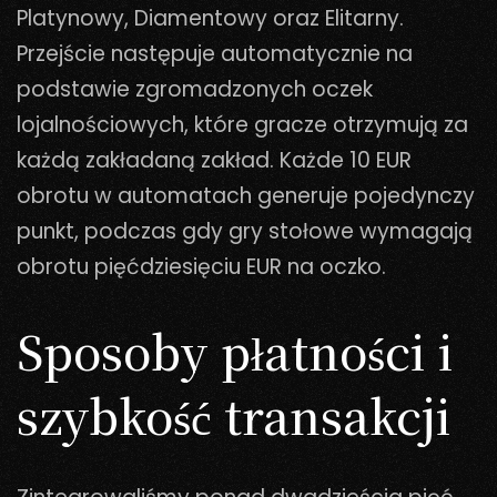
Platynowy, Diamentowy oraz Elitarny.
Przejście następuje automatycznie na
podstawie zgromadzonych oczek
lojalnościowych, które gracze otrzymują za
każdą zakładaną zakład. Każde 10 EUR
obrotu w automatach generuje pojedynczy
punkt, podczas gdy gry stołowe wymagają
obrotu pięćdziesięciu EUR na oczko.
Sposoby płatności i
szybkość transakcji