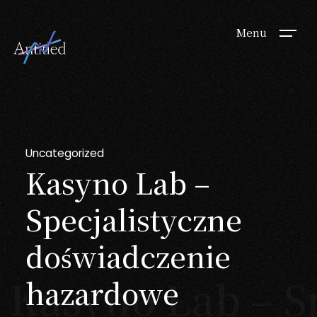
Menu
Uncategorized
Kasyno Lab –
Specjalistyczne
doświadczenie
Kasyno Lab – S
hazardowe