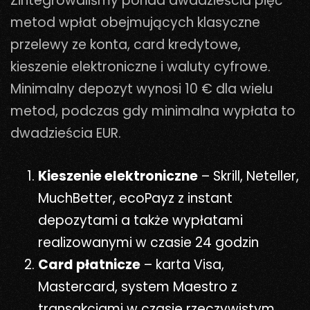
Zintegrowaliśmy ponad dwadzieścia pięć
metod wpłat obejmujących klasyczne
przelewy ze konta, card kredytowe,
kieszenie elektroniczne i waluty cyfrowe.
Minimalny depozyt wynosi 10 € dla wielu
metod, podczas gdy minimalna wypłata to
dwadzieścia EUR.
Kieszenie elektroniczne
– Skrill, Neteller,
MuchBetter, ecoPayz z instant
depozytami a także wypłatami
realizowanymi w czasie 24 godzin
Card płatnicze
– karta Visa,
Mastercard, system Maestro z
transakcjami w czasie rzeczywistym