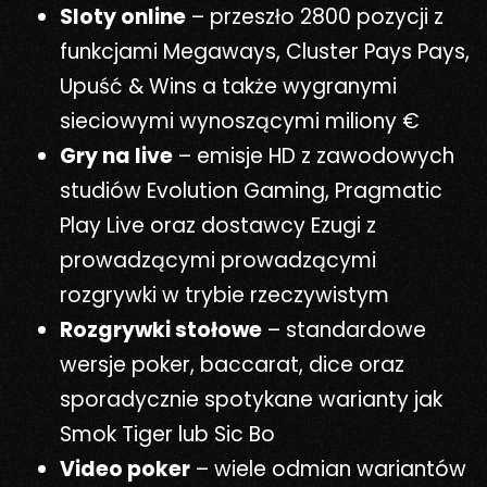
Sloty online
– przeszło 2800 pozycji z
funkcjami Megaways, Cluster Pays Pays,
Upuść & Wins a także wygranymi
sieciowymi wynoszącymi miliony €
Gry na live
– emisje HD z zawodowych
studiów Evolution Gaming, Pragmatic
Play Live oraz dostawcy Ezugi z
prowadzącymi prowadzącymi
rozgrywki w trybie rzeczywistym
Rozgrywki stołowe
– standardowe
wersje poker, baccarat, dice oraz
sporadycznie spotykane warianty jak
Smok Tiger lub Sic Bo
Video poker
– wiele odmian wariantów