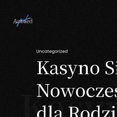
Uncategorized
Kasyno S
Nowoczes
Kasyn
dla Rodz