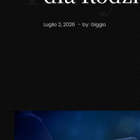
Luglio 2, 2026
- by:
Giggio