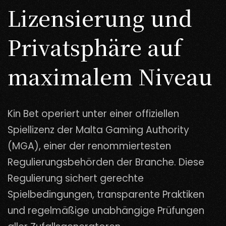
Lizensierung und
Privatsphäre auf
maximalem Niveau
Kin Bet operiert unter einer offiziellen
Spiellizenz der Malta Gaming Authority
(MGA), einer der renommiertesten
Regulierungsbehörden der Branche. Diese
Regulierung sichert gerechte
Spielbedingungen, transparente Praktiken
und regelmäßige unabhängige Prüfungen