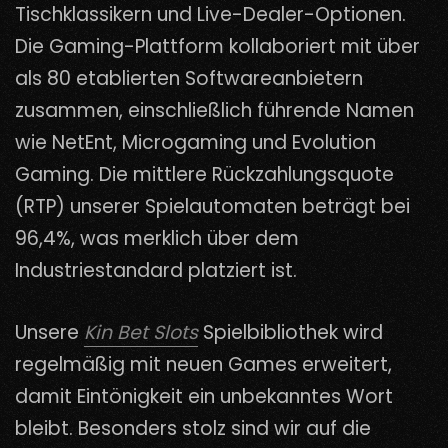
Tischklassikern und Live-Dealer-Optionen.
Die Gaming-Plattform kollaboriert mit über
als 80 etablierten Softwareanbietern
zusammen, einschließlich führende Namen
wie NetEnt, Microgaming und Evolution
Gaming. Die mittlere Rückzahlungsquote
(RTP) unserer Spielautomaten beträgt bei
96,4%, was merklich über dem
Industriestandard platziert ist.
Unsere
Kin Bet Slots
Spielbibliothek wird
regelmäßig mit neuen Games erweitert,
damit Eintönigkeit ein unbekanntes Wort
bleibt. Besonders stolz sind wir auf die