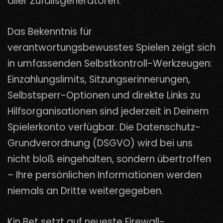
aller Zufallsgeneratoren.
Das Bekenntnis für
verantwortungsbewusstes Spielen zeigt sich
in umfassenden Selbstkontroll-Werkzeugen:
Einzahlungslimits, Sitzungserinnerungen,
Selbstsperr-Optionen und direkte Links zu
Hilfsorganisationen sind jederzeit in Deinem
Spielerkonto verfügbar. Die Datenschutz-
Grundverordnung (DSGVO) wird bei uns
nicht bloß eingehalten, sondern übertroffen
– Ihre persönlichen Informationen werden
niemals an Dritte weitergegeben.
Kin Bet setzt auf neueste Firewall-