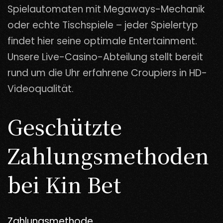
Spielautomaten mit Megaways-Mechanik
oder echte Tischspiele – jeder Spielertyp
findet hier seine optimale Entertainment.
Unsere Live-Casino-Abteilung stellt bereit
rund um die Uhr erfahrene Croupiers in HD-
Videoqualität.
Geschützte
Zahlungsmethoden
bei Kin Bet
Zahlungsmethode