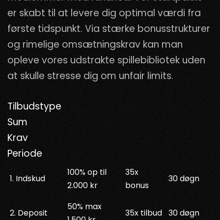
er skabt til at levere dig optimal værdi fra
første tidspunkt. Via stærke bonusstrukturer
og rimelige omsætningskrav kan man
opleve vores udstrakte spillebibliotek uden
at skulle stresse dig om unfair limits.
Tilbudstype
Sum
Krav
Periode
100% op til
35x
1. Indskud
30 døgn
2.000 kr
bonus
50% max
2. Deposit
35x tilbud
30 døgn
1.500 kr