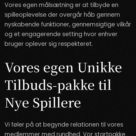
Vores egen målsætning er at tilbyde en
spilleoplevelse der overgår håb gennem
nyskabende funktioner, gennemsigtige vilkår
og et engagerende setting hvor enhver
bruger oplever sig respekteret.
Vores egen Unikke
Tilbuds-pakke til
Nye Spillere
Vi føler på at begynde relationen til vores
medlemmer med rundhed. Vor startpakke