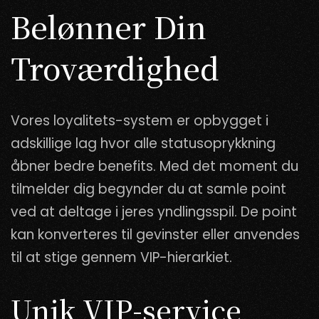
Belønner Din
Troværdighed
Vores loyalitets-system er opbygget i
adskillige lag hvor alle statusoprykkning
åbner bedre benefits. Med det moment du
tilmelder dig begynder du at samle point
ved at deltage i jeres yndlingsspil. De point
kan konverteres til gevinster eller anvendes
til at stige gennem VIP-hierarkiet.
Unik VIP-service