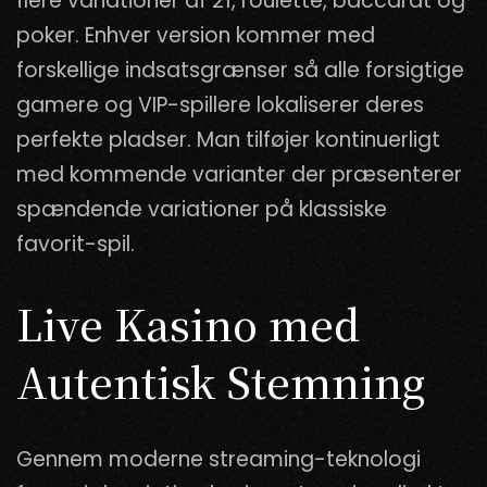
flere variationer af 21, roulette, baccarat og
poker. Enhver version kommer med
forskellige indsatsgrænser så alle forsigtige
gamere og VIP-spillere lokaliserer deres
perfekte pladser. Man tilføjer kontinuerligt
med kommende varianter der præsenterer
spændende variationer på klassiske
favorit-spil.
Live Kasino med
Autentisk Stemning
Gennem moderne streaming-teknologi