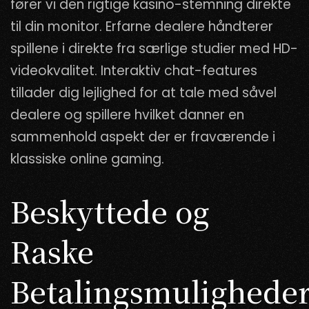
fører vi den rigtige kasino-stemning direkte
til din monitor. Erfarne dealere håndterer
spillene i direkte fra særlige studier med HD-
videokvalitet. Interaktiv chat-features
tillader dig lejlighed for at tale med såvel
dealere og spillere hvilket danner en
sammenhold aspekt der er fraværende i
klassiske online gaming.
Beskyttede og
Raske
Betalingsmulighede