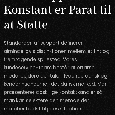
Konstant er Parat til
at Støtte
Standarden af support definerer
almindeligvis distinktionen mellem et fint og
fremragende spillested. Vores
kundeservice-team består af erfarne
medarbejdere der taler flydende dansk og
kender nuancerne i det dansk marked. Man
præsenterer adskillige kontaktkanaler så
man kan selektere den metode der
matcher bedst til jeres situation.