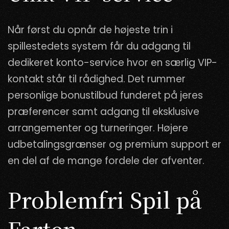
Når først du opnår de højeste trin i
spillestedets system får du adgang til
dedikeret konto-service hvor en særlig VIP-
kontakt står til rådighed. Det rummer
personlige bonustilbud funderet på jeres
præferencer samt adgang til eksklusive
arrangementer og turneringer. Højere
udbetalingsgrænser og premium support er
en del af de mange fordele der afventer.
Problemfri Spil på