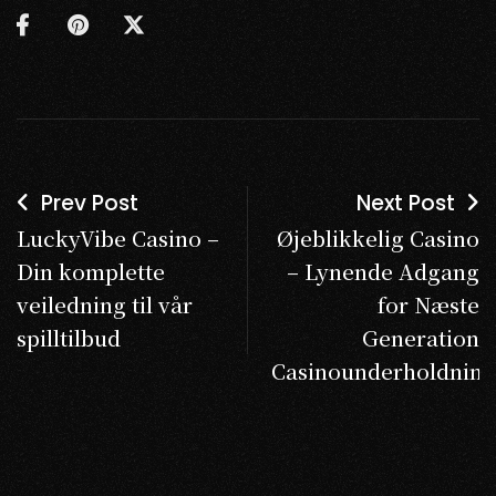
Prev Post
Next Post
LuckyVibe Casino –
Øjeblikkelig Casino
Din komplette
– Lynende Adgang
veiledning til vår
for Næste
spilltilbud
Generation
Casinounderholdning