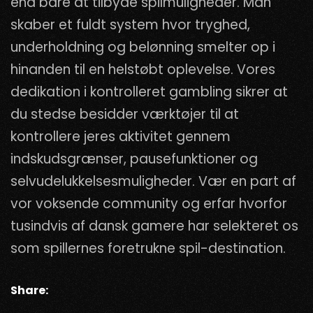
end bare at tilbyde spilmuligheder. Man
skaber et fuldt system hvor tryghed,
underholdning og belønning smelter op i
hinanden til en helstøbt oplevelse. Vores
dedikation i kontrolleret gambling sikrer at
du stedse besidder værktøjer til at
kontrollere jeres aktivitet gennem
indskudsgrænser, pausefunktioner og
selvudelukkelsesmuligheder. Vær en part af
vor voksende community og erfar hvorfor
tusindvis af dansk gamere har selekteret os
som spillernes foretrukne spil-destination.
Share: