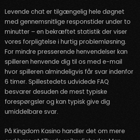
Levende chat er tilgængelig hele døgnet
med gennemsnitlige responstider under to
minutter – en bekræftet statistik der viser
vores forpligtelse i hurtig problemløsning.
For mindre presserende henvendelser kan
spilleren henvende dig til os med e-mail
hvor spilleren almindeligvis får svar indenfor
6 timer. Spillestedets udvidede FAQ
besvarer desuden de mest typiske
forespørgsler og kan typisk give dig
umiddelbare svar.
På Kingdom Kasino handler det om mere