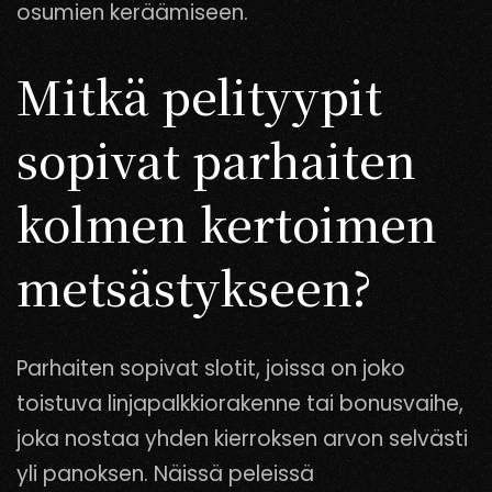
osumien keräämiseen.
Mitkä pelityypit
sopivat parhaiten
kolmen kertoimen
metsästykseen?
Parhaiten sopivat slotit, joissa on joko
toistuva linjapalkkiorakenne tai bonusvaihe,
joka nostaa yhden kierroksen arvon selvästi
yli panoksen. Näissä peleissä