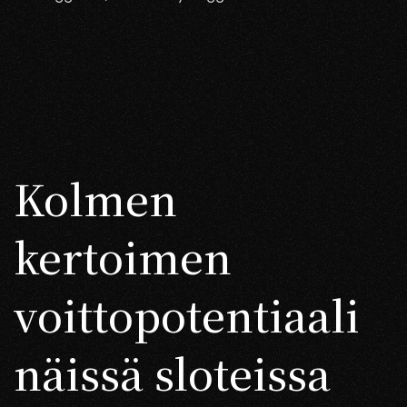
Kolmen
kertoimen
voittopotentiaali
näissä sloteissa