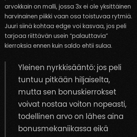
arvokkain on malli, jossa 3x ei ole yksittäinen
harvinainen piikki vaan osa toistuvaa rytmiä.
Juuri siinä kohtaa edge voi kasvaa, jos peli
tarjoaa riittävän usein “palauttavia”
kierroksia ennen kuin saldo ehtii sulaa.
Yleinen nyrkkisääntö: jos peli
tuntuu pitkään hiljaiselta,
mutta sen bonuskierrokset
voivat nostaa voiton nopeasti,
todellinen arvo on lähes aina
bonusmekaniikassa eikä