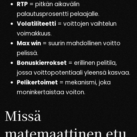
RTP
= pitkän aikavälin
palautusprosentti pelaajalle.
Volatiliteetti
= voittojen vaihtelun
voimakkuus.
Max win
= suurin mahdollinen voitto
pelissä.
Bonuskierrokset
= erillinen pelitila,
jossa voittopotentiaali yleensä kasvaa.
Pelikertoimet
= mekanismi, joka
moninkertaistaa voiton.
Missä
matemaattinen etu