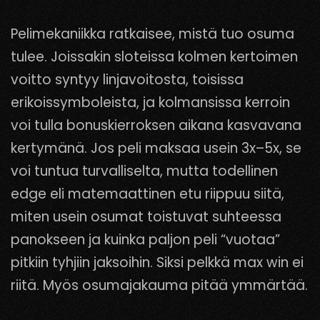
Pelimekaniikka ratkaisee, mistä tuo osuma
tulee. Joissakin sloteissa kolmen kertoimen
voitto syntyy linjavoitosta, toisissa
erikoissymboleista, ja kolmansissa kerroin
voi tulla bonuskierroksen aikana kasvavana
kertymänä. Jos peli maksaa usein 3x–5x, se
voi tuntua turvalliselta, mutta todellinen
edge eli matemaattinen etu riippuu siitä,
miten usein osumat toistuvat suhteessa
panokseen ja kuinka paljon peli “vuotaa”
pitkiin tyhjiin jaksoihin. Siksi pelkkä max win ei
riitä. Myös osumajakauma pitää ymmärtää.