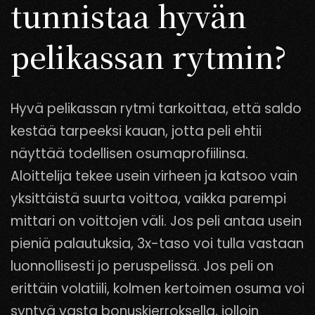
tunnistaa hyvän
pelikassan rytmin?
Hyvä pelikassan rytmi tarkoittaa, että saldo
kestää tarpeeksi kauan, jotta peli ehtii
näyttää todellisen osumaprofiilinsa.
Aloittelija tekee usein virheen ja katsoo vain
yksittäistä suurta voittoa, vaikka parempi
mittari on voittojen väli. Jos peli antaa usein
pieniä palautuksia, 3x-taso voi tulla vastaan
luonnollisesti jo peruspelissä. Jos peli on
erittäin volatiili, kolmen kertoimen osuma voi
syntyä vasta bonuskierroksella, jolloin