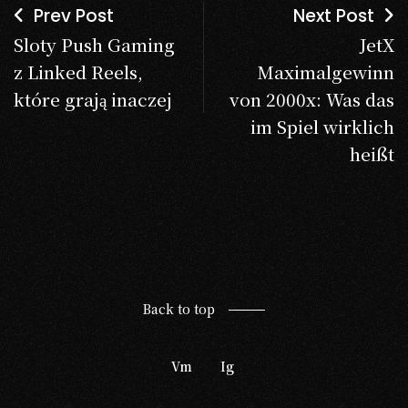
Prev Post
Next Post
Sloty Push Gaming
JetX
z Linked Reels,
Maximalgewinn
które grają inaczej
von 2000x: Was das
im Spiel wirklich
heißt
Back to top
Vm
Ig