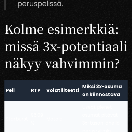
peruspelissä.
Kolme esimerkkiä:
missä 3x-potentiaali
näkyy vahvimmin?
Miksi 3x-osuma
Peli
RTP
Volatiliteetti
on kiinnostava
Useat pienet
96,09
osumat pitävät
Starburst
Matala
%
3x-tason lähellä
perusrytmiä.