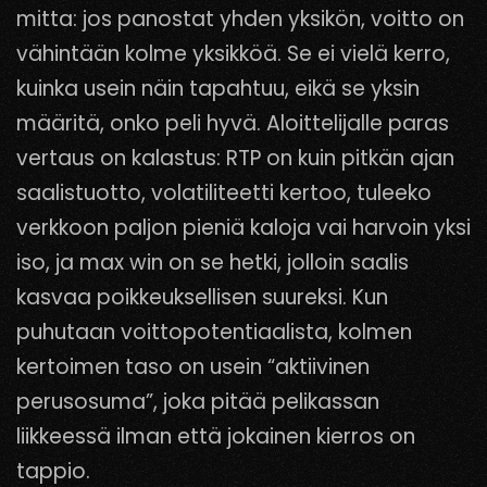
mitta: jos panostat yhden yksikön, voitto on
vähintään kolme yksikköä. Se ei vielä kerro,
kuinka usein näin tapahtuu, eikä se yksin
määritä, onko peli hyvä. Aloittelijalle paras
vertaus on kalastus: RTP on kuin pitkän ajan
saalistuotto, volatiliteetti kertoo, tuleeko
verkkoon paljon pieniä kaloja vai harvoin yksi
iso, ja max win on se hetki, jolloin saalis
kasvaa poikkeuksellisen suureksi. Kun
puhutaan voittopotentiaalista, kolmen
kertoimen taso on usein “aktiivinen
perusosuma”, joka pitää pelikassan
liikkeessä ilman että jokainen kierros on
tappio.