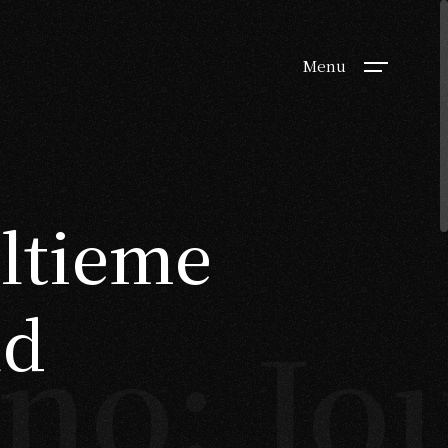
Menu
ltieme
nd
no: Jo