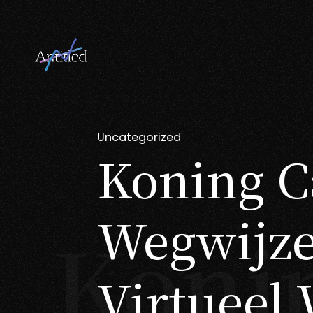
Uncategorized
Koning C
Wegwijze
Konin
Virtueel