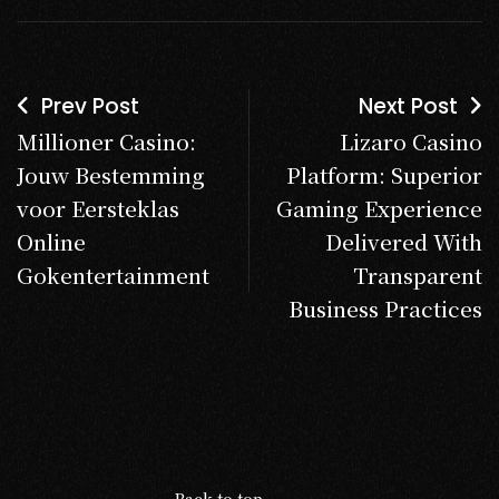
Prev Post
Next Post
Millioner Casino:
Lizaro Casino
Jouw Bestemming
Platform: Superior
voor Eersteklas
Gaming Experience
Online
Delivered With
Gokentertainment
Transparent
Business Practices
Back to top