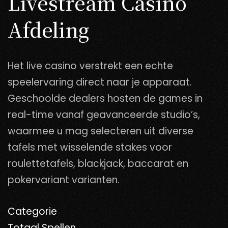
Livestream Casino
Afdeling
Het live casino verstrekt een echte
speelervaring direct naar je apparaat.
Geschoolde dealers hosten de games in
real-time vanaf geavanceerde studio’s,
waarmee u mag selecteren uit diverse
tafels met wisselende stakes voor
roulettetafels, blackjack, baccarat en
pokervariant varianten.
Categorie
Totaal Spellen