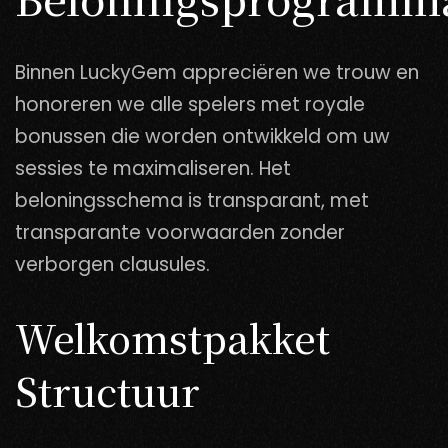
Binnen LuckyGem appreciëren we trouw en
honoreren we alle spelers met royale
bonussen die worden ontwikkeld om uw
sessies te maximaliseren. Het
beloningsschema is transparant, met
transparante voorwaarden zonder
verborgen clausules.
Welkomstpakket
Structuur