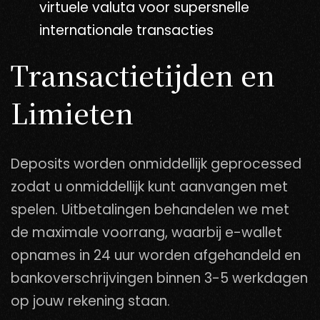
virtuele valuta voor supersnelle
internationale transacties
Transactietijden en
Limieten
Deposits worden onmiddellijk geprocessed
zodat u onmiddellijk kunt aanvangen met
spelen. Uitbetalingen behandelen we met
de maximale voorrang, waarbij e-wallet
opnames in 24 uur worden afgehandeld en
bankoverschrijvingen binnen 3-5 werkdagen
op jouw rekening staan.