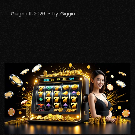
Giugno 11, 2026
- by:
Giggio