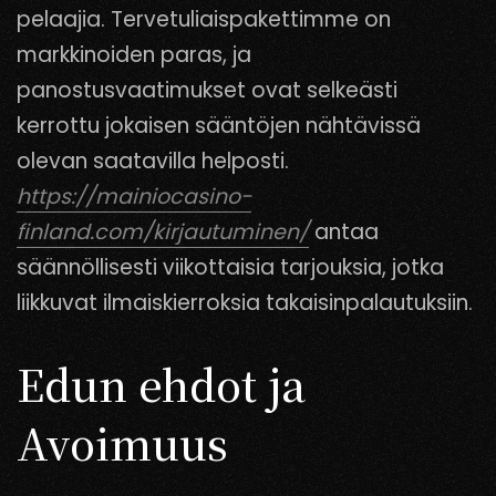
pelaajia. Tervetuliaispakettimme on
markkinoiden paras, ja
panostusvaatimukset ovat selkeästi
kerrottu jokaisen sääntöjen nähtävissä
olevan saatavilla helposti.
https://mainiocasino-
finland.com/kirjautuminen/
antaa
säännöllisesti viikottaisia tarjouksia, jotka
liikkuvat ilmaiskierroksia takaisinpalautuksiin.
Edun ehdot ja
Avoimuus