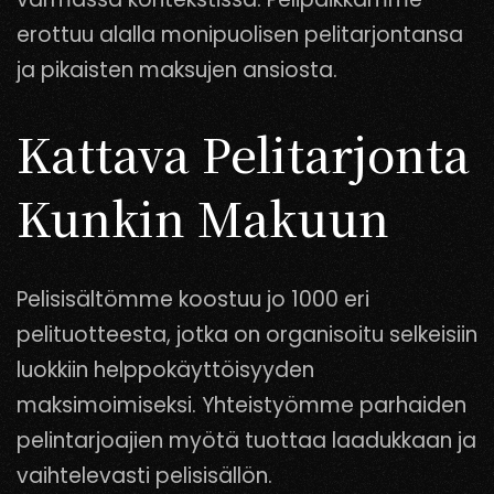
erottuu alalla monipuolisen pelitarjontansa
ja pikaisten maksujen ansiosta.
Kattava Pelitarjonta
Kunkin Makuun
Pelisisältömme koostuu jo 1000 eri
pelituotteesta, jotka on organisoitu selkeisiin
luokkiin helppokäyttöisyyden
maksimoimiseksi. Yhteistyömme parhaiden
pelintarjoajien myötä tuottaa laadukkaan ja
vaihtelevasti pelisisällön.