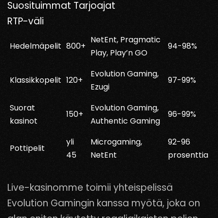
Suosituimmat Tarjoajat
RTP-väli
NetEnt, Pragmatic
Hedelmäpelit
800+
94-98%
Play, Play’n GO
Evolution Gaming,
Klassikkopelit
120+
97-99%
Ezugi
Suorat
Evolution Gaming,
150+
96-99%
kasinot
Authentic Gaming
yli
Microgaming,
92-96
Pottipelit
45
NetEnt
prosenttia
Live-kasinomme toimii yhteispelissä
Evolution Gamingin kanssa myötä, joka on