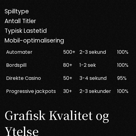
Spilltype
Antall Titler
Typisk Lastetid
Mobil-optimalisering
Automater
500+
2-3 sekund
100%
Bordspill
80+
1-2 sek
100%
Direkte Casino
50+
3-4 sekund
95%
Progressive jackpots
30+
2-3 sekunder
100%
Grafisk Kvalitet og
Ytelse