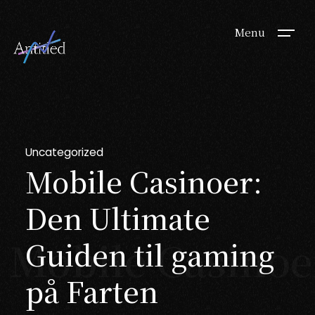
Menu
Uncategorized
Mobile Casinoer:
Den Ultimate
Mobile Casinoe
Guiden til gaming
på Farten