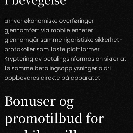
Enhver økonomiske overføringer
gjennomført via mobile enheter
gjennomgår samme rigoristiske sikkerhet-
protokoller som faste plattformer.
Kryptering av betalingsinformasjon sikrer at
følsomme betalingsopplysninger aldri
oppbevares direkte på apparatet.
Bonuser og
promotilbud for