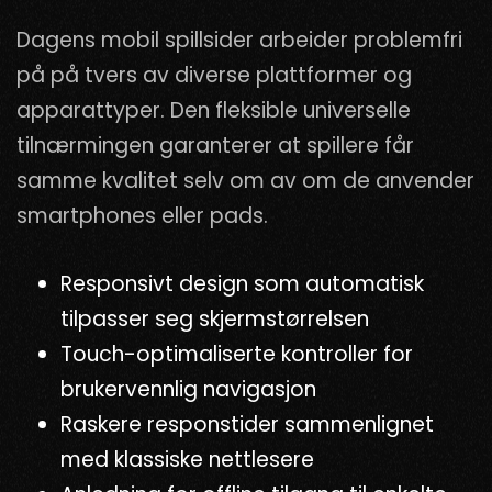
Dagens mobil spillsider arbeider problemfri
på på tvers av diverse plattformer og
apparattyper. Den fleksible universelle
tilnærmingen garanterer at spillere får
samme kvalitet selv om av om de anvender
smartphones eller pads.
Responsivt design som automatisk
tilpasser seg skjermstørrelsen
Touch-optimaliserte kontroller for
brukervennlig navigasjon
Raskere responstider sammenlignet
med klassiske nettlesere