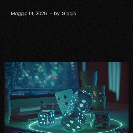
Maggio 14, 2026
- by:
Giggio