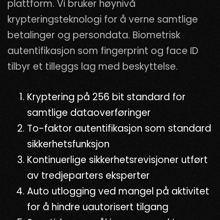
plattform. Vi bruker høynivå
krypteringsteknologi for å verne samtlige
betalinger og persondata. Biometrisk
autentifikasjon som fingerprint og face ID
tilbyr et tilleggs lag med beskyttelse.
Kryptering på 256 bit standard for
samtlige dataoverføringer
To-faktor autentifikasjon som standard
sikkerhetsfunksjon
Kontinuerlige sikkerhetsrevisjoner utført
av tredjeparters eksperter
Auto utlogging ved mangel på aktivitet
for å hindre uautorisert tilgang