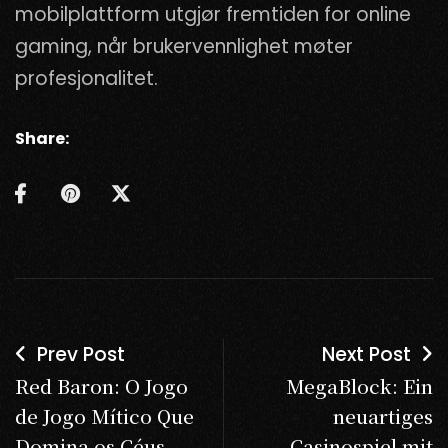
mobilplattform utgjør fremtiden for online
gaming, når brukervennlighet møter
profesjonalitet.
Share:
Prev Post
Next Post
Red Baron: O Jogo
MegaBlock: Ein
de Jogo Mítico Que
neuartiges
Domina os Céus
Casinospiel mit