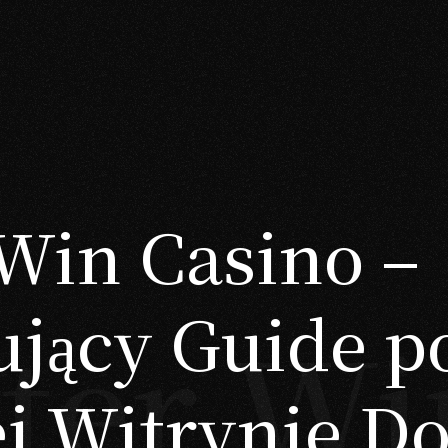
Win Casino –
jący Guide p
er Win
j Witrynie Do