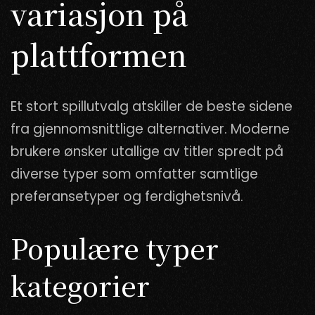
variasjon på
plattformen
Et stort spillutvalg atskiller de beste sidene
fra gjennomsnittlige alternativer. Moderne
brukere ønsker utallige av titler spredt på
diverse typer som omfatter samtlige
preferansetyper og ferdighetsnivå.
Populære typer
kategorier