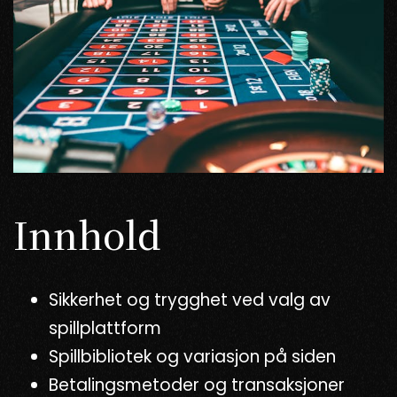
Innhold
Sikkerhet og trygghet ved valg av
spillplattform
Spillbibliotek og variasjon på siden
Betalingsmetoder og transaksjoner