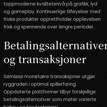
toppmoderne kvalitetsnivå på grafikk, lyd
og gameplay. Kontinuerlige tilføyelser med
friske produkter opprettholder opplevelsen
frisk og spennende over lengre perioder.
Betalingsalternative
og transaksjoner
Sømløse monetære transaksjoner utgjør
ryggraden i optimal spillerfaring.
Oppdaterte plattformer tilbyr forskjellige
betalingsalternativer som møter varierte