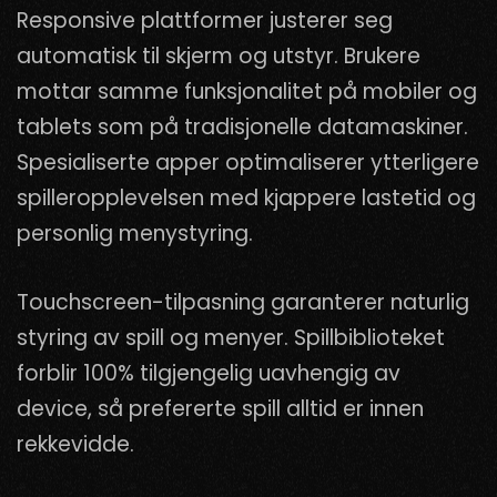
Responsive plattformer justerer seg
automatisk til skjerm og utstyr. Brukere
mottar samme funksjonalitet på mobiler og
tablets som på tradisjonelle datamaskiner.
Spesialiserte apper optimaliserer ytterligere
spilleropplevelsen med kjappere lastetid og
personlig menystyring.
Touchscreen-tilpasning garanterer naturlig
styring av spill og menyer. Spillbiblioteket
forblir 100% tilgjengelig uavhengig av
device, så prefererte spill alltid er innen
rekkevidde.