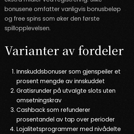
bonusene omfatter vanligvis bonusbeløp
og free spins som øker den første
spillopplevelsen.
Varianter av fordeler
Innskuddsbonuser som gjenspeiler et
prosent mengde av innskuddet
Gratisrunder på utvalgte slots uten
omsetningskrav
Cashback som refunderer
prosentandel av tap over perioder
Lojalitetsprogrammer med nivådelte