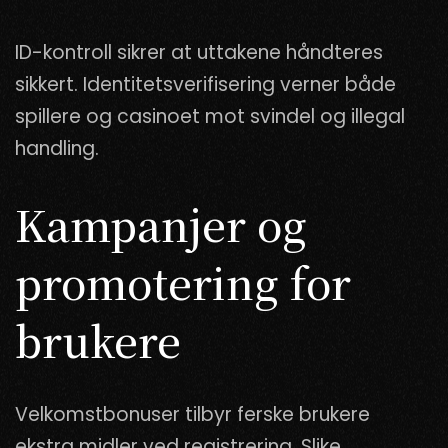
ID-kontroll sikrer at uttakene håndteres
sikkert. Identitetsverifisering verner både
spillere og casinoet mot svindel og illegal
handling.
Kampanjer og
promotering for
brukere
Velkomstbonuser tilbyr ferske brukere
ekstra midler ved registrering. Slike