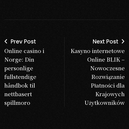
Prev Post
Next Post
Online casino i
Kasyno internetowe
Norge: Din
Online BLIK –
personlige
Nowoczesne
fullstendige
Rozwiązanie
håndbok til
Płatności dla
nettbasert
Krajowych
spillmoro
Użytkowników