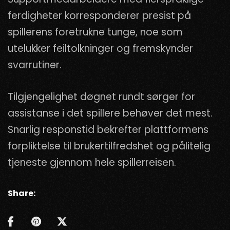
ferdigheter korresponderer presist på
spillerens foretrukne tunge, noe som
utelukker feiltolkninger og fremskynder
svarrutiner.
Tilgjengelighet døgnet rundt sørger for
assistanse i det spillere behøver det mest.
Snarlig responstid bekrefter plattformens
forpliktelse til brukertilfredshet og pålitelig
tjeneste gjennom hele spillerreisen.
Share: