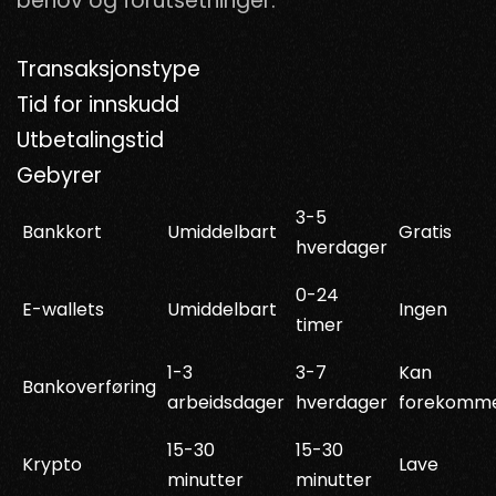
behov og forutsetninger.
Transaksjonstype
Tid for innskudd
Utbetalingstid
Gebyrer
3-5
Bankkort
Umiddelbart
Gratis
hverdager
0-24
E-wallets
Umiddelbart
Ingen
timer
1-3
3-7
Kan
Bankoverføring
arbeidsdager
hverdager
forekomm
15-30
15-30
Krypto
Lave
minutter
minutter