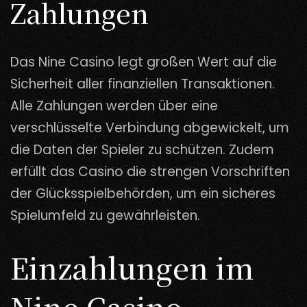
Zahlungen
Das Nine Casino legt großen Wert auf die
Sicherheit aller finanziellen Transaktionen.
Alle Zahlungen werden über eine
verschlüsselte Verbindung abgewickelt, um
die Daten der Spieler zu schützen. Zudem
erfüllt das Casino die strengen Vorschriften
der Glücksspielbehörden, um ein sicheres
Spielumfeld zu gewährleisten.
Einzahlungen im