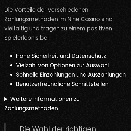
Die Vorteile der verschiedenen
Zahlungsmethoden im Nine Casino sind
vielfältig und tragen zu einem positiven
Spielerlebnis bei:
Hohe Sicherheit und Datenschutz
Vielzahl von Optionen zur Auswahl
Schnelle Einzahlungen und Auszahlungen
Benutzerfreundliche Schnittstellen
Weitere Informationen zu
Zahlungsmethoden
„Die Wahl der richtigen