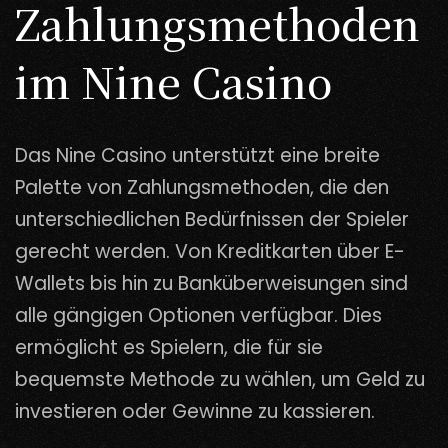
Zahlungsmethoden
im Nine Casino
Das Nine Casino unterstützt eine breite
Palette von Zahlungsmethoden, die den
unterschiedlichen Bedürfnissen der Spieler
gerecht werden. Von Kreditkarten über E-
Wallets bis hin zu Banküberweisungen sind
alle gängigen Optionen verfügbar. Dies
ermöglicht es Spielern, die für sie
bequemste Methode zu wählen, um Geld zu
investieren oder Gewinne zu kassieren.