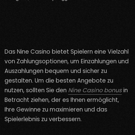
Das Nine Casino bietet Spielern eine Vielzahl
von Zahlungsoptionen, um Einzahlungen und
Auszahlungen bequem und sicher zu
gestalten. Um die besten Angebote zu
nutzen, sollten Sie den
Nine Casino bonus
in
Betracht ziehen, der es Ihnen ermöglicht,
Ihre Gewinne zu maximieren und das
Spielerlebnis zu verbessern.