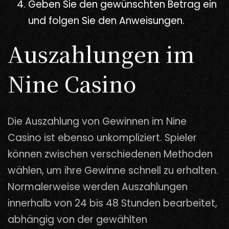
Geben Sie den gewünschten Betrag ein
und folgen Sie den Anweisungen.
Auszahlungen im
Nine Casino
Die Auszahlung von Gewinnen im Nine
Casino ist ebenso unkompliziert. Spieler
können zwischen verschiedenen Methoden
wählen, um ihre Gewinne schnell zu erhalten.
Normalerweise werden Auszahlungen
innerhalb von 24 bis 48 Stunden bearbeitet,
abhängig von der gewählten