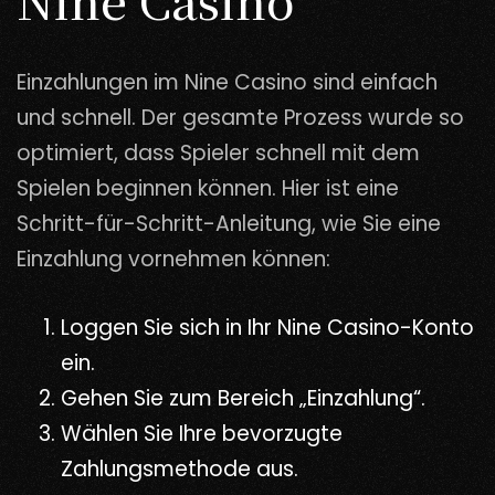
Nine Casino
Einzahlungen im Nine Casino sind einfach
und schnell. Der gesamte Prozess wurde so
optimiert, dass Spieler schnell mit dem
Spielen beginnen können. Hier ist eine
Schritt-für-Schritt-Anleitung, wie Sie eine
Einzahlung vornehmen können:
Loggen Sie sich in Ihr Nine Casino-Konto
ein.
Gehen Sie zum Bereich „Einzahlung“.
Wählen Sie Ihre bevorzugte
Zahlungsmethode aus.