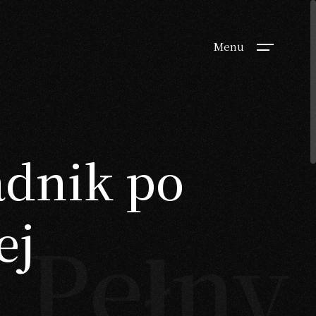
Menu
adnik po
ej
 Pełny