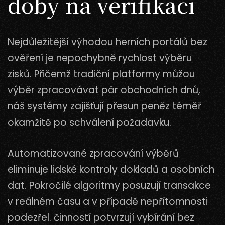
doby na verifikaci
Nejdůležitější výhodou herních portálů bez
ověření je nepochybně rychlost výběru
zisků. Přičemž tradiční platformy můžou
výběr zpracovávat pár obchodních dnů,
náš systémy zajišťují přesun peněz téměř
okamžitě po schválení požadavku.
Automatizované zpracování výběrů
eliminuje lidské kontroly dokladů a osobních
dat. Pokročilé algoritmy posuzují transakce
v reálném času a v případě nepřítomnosti
podezřel. činností potvrzují vybírání bez