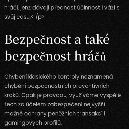
hráči, jenž dávají přednost účinnost i váží si
svůj času.< /p>
Bezpečnost a také
bezpečnost hráčů
Chybění klasického kontroly neznamená
chybění bezpečnostních preventivních
kroků. Opak je pravdou, využíváme vyspělé
tech za účelem zabezpečení nejvyšší
možné ochrany peněžních transakcí i
gamingových profilů.