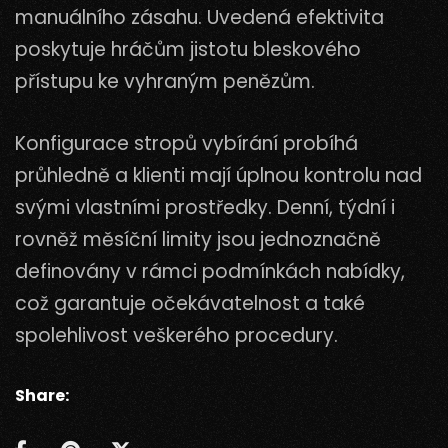
manuálního zásahu. Uvedená efektivita
poskytuje hráčům jistotu bleskového
přístupu ke vyhraným penězům.
Konfigurace stropů vybírání probíhá
průhledně a klienti mají úplnou kontrolu nad
svými vlastními prostředky. Denní, týdní i
rovněž měsíční limity jsou jednoznačně
definovány v rámci podmínkách nabídky,
což garantuje očekávatelnost a také
spolehlivost veškerého procedury.
Share: