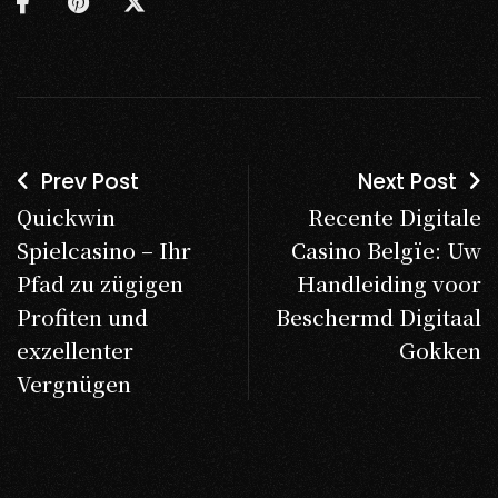
Prev Post
Next Post
Quickwin
Recente Digitale
Spielcasino – Ihr
Casino Belgïe: Uw
Pfad zu zügigen
Handleiding voor
Profiten und
Beschermd Digitaal
exzellenter
Gokken
Vergnügen