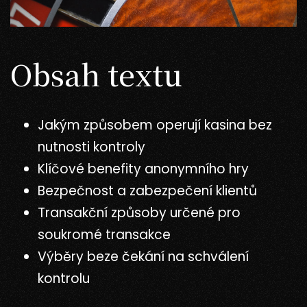
Obsah textu
Jakým způsobem operují kasina bez
nutnosti kontroly
Klíčové benefity anonymního hry
Bezpečnost a zabezpečení klientů
Transakční způsoby určené pro
soukromé transakce
Výběry beze čekání na schválení
kontrolu