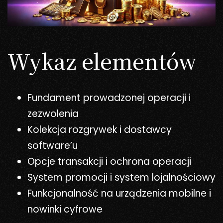
Wykaz elementów
Fundament prowadzonej operacji i
zezwolenia
Kolekcja rozgrywek i dostawcy
software’u
Opcje transakcji i ochrona operacji
System promocji i system lojalnościowy
Funkcjonalność na urządzenia mobilne i
nowinki cyfrowe