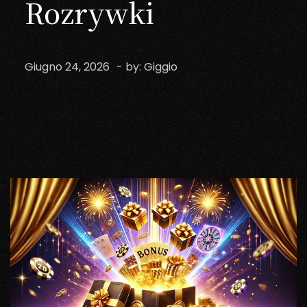
Rozrywki
Giugno 24, 2026
- by:
Giggio