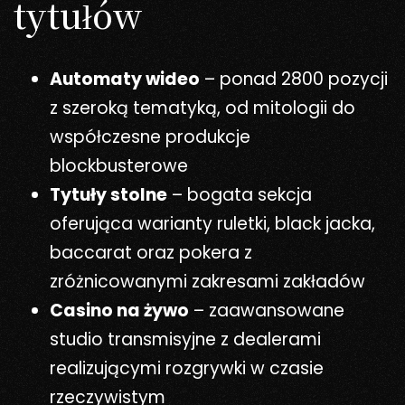
tytułów
Automaty wideo
– ponad 2800 pozycji
z szeroką tematyką, od mitologii do
współczesne produkcje
blockbusterowe
Tytuły stolne
– bogata sekcja
oferująca warianty ruletki, black jacka,
baccarat oraz pokera z
zróżnicowanymi zakresami zakładów
Casino na żywo
– zaawansowane
studio transmisyjne z dealerami
realizującymi rozgrywki w czasie
rzeczywistym