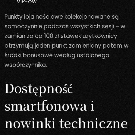
VIP-ów
Punkty lojalnościowe kolekcjonowane są
samoczynnie podczas wszystkich sesji – w
zamian za co 100 zł stawek użytkownicy
otrzymują jeden punkt zamieniany potem w
środki bonusowe według ustalonego
współczynnika.
Dostępność
smartfonowa i
nowinki techniczne