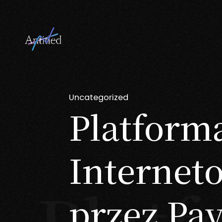
Uncategorized
Platform
Internet
Platf
przez Pa