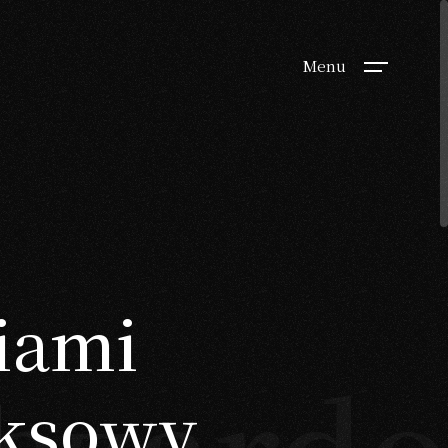
Menu
ciami
azardo
eksowy