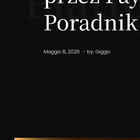
Poradnik
Maggio 8, 2026
- by:
Giggio