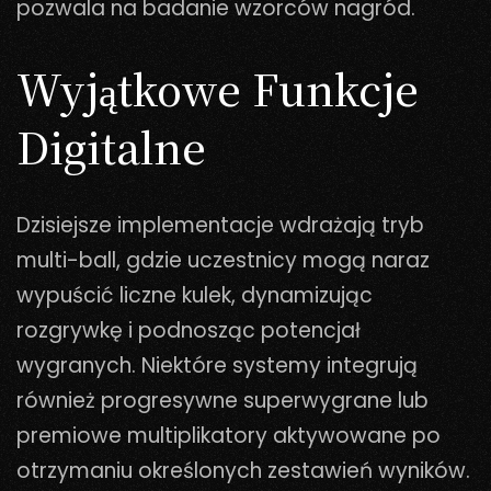
pozwala na badanie wzorców nagród.
Wyjątkowe Funkcje
Digitalne
Dzisiejsze implementacje wdrażają tryb
multi-ball, gdzie uczestnicy mogą naraz
wypuścić liczne kulek, dynamizując
rozgrywkę i podnosząc potencjał
wygranych. Niektóre systemy integrują
również progresywne superwygrane lub
premiowe multiplikatory aktywowane po
otrzymaniu określonych zestawień wyników.