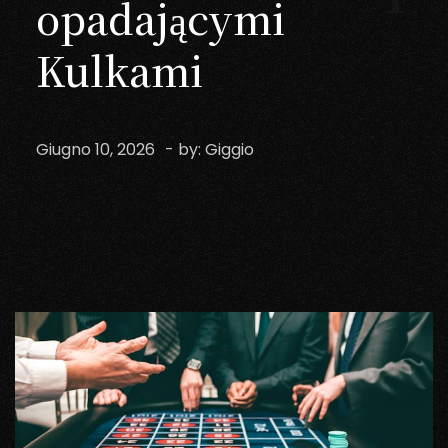
opadającymi
Kulkami
Giugno 10, 2026
- by:
Giggio