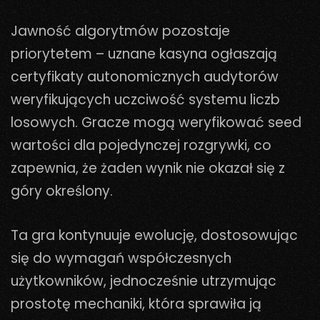
Jawność algorytmów pozostaje
priorytetem – uznane kasyna ogłaszają
certyfikaty autonomicznych audytorów
weryfikujących uczciwość systemu liczb
losowych. Gracze mogą weryfikować seed
wartości dla pojedynczej rozgrywki, co
zapewnia, że żaden wynik nie okazał się z
góry określony.
Ta gra kontynuuje ewolucję, dostosowując
się do wymagań współczesnych
użytkowników, jednocześnie utrzymując
prostotę mechaniki, która sprawiła ją