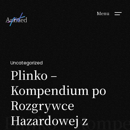
Menu
Uncategorized
Plinko –
Kompendium po
Rozgrywce
Plinko – Komp
Hazardowej z