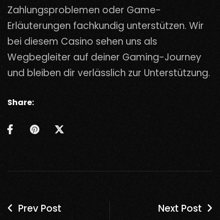
Zahlungsproblemen oder Game-
Erläuterungen fachkundig unterstützen. Wir
bei diesem Casino sehen uns als
Wegbegleiter auf deiner Gaming-Journey
und bleiben dir verlässlich zur Unterstützung.
Share:
Prev Post
Next Post