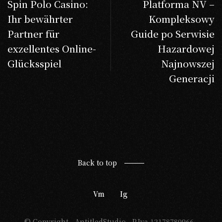
Spin Polo Casino:
Platforma NV –
Ihr bewährter
Kompleksowy
Partner für
Guide po Serwisie
exzellentes Online-
Hazardowej
Glücksspiel
Najnowszej
Generacji
Back to top
Vm
Ig
© Copyright - AntitledStudio - P.Iva 12178780966 -