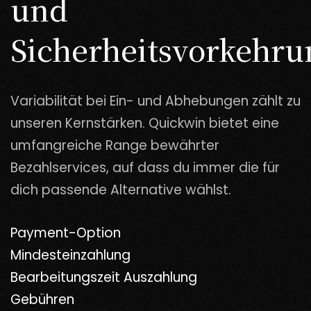
und
Sicherheitsvorkehr
Variabilität bei Ein- und Abhebungen zählt zu
unseren Kernstärken. Quickwin bietet eine
umfangreiche Range bewährter
Bezahlservices, auf dass du immer die für
dich passende Alternative wählst.
Payment-Option
Mindesteinzahlung
Bearbeitungszeit Auszahlung
Gebühren