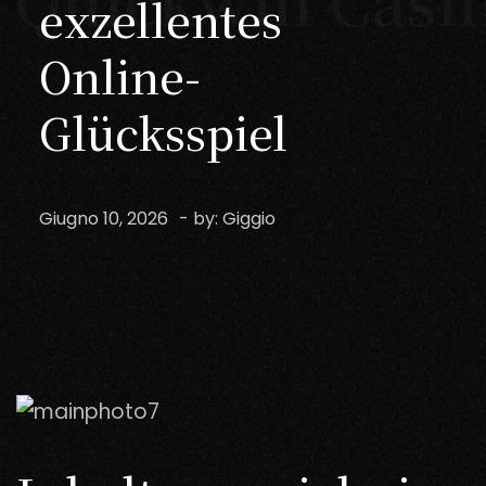
exzellentes
Online-
Glücksspiel
Giugno 10, 2026
- by:
Giggio