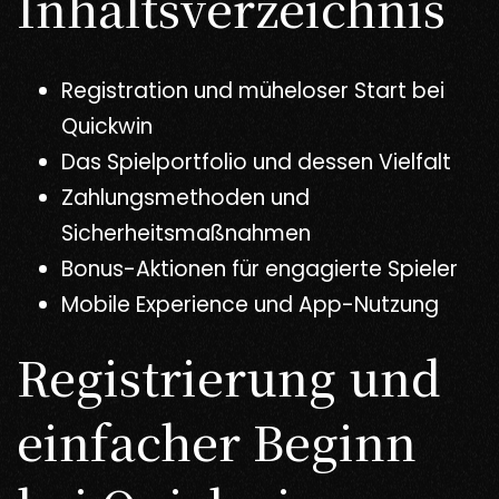
Inhaltsverzeichnis
Registration und müheloser Start bei
Quickwin
Das Spielportfolio und dessen Vielfalt
Zahlungsmethoden und
Sicherheitsmaßnahmen
Bonus-Aktionen für engagierte Spieler
Mobile Experience und App-Nutzung
Registrierung und
einfacher Beginn