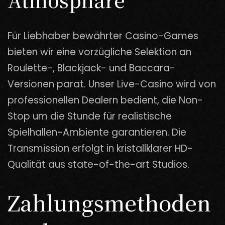
Für Liebhaber bewährter Casino-Games
bieten wir eine vorzügliche Selektion an
Roulette-, Blackjack- und Baccara-
Versionen parat. Unser Live-Casino wird von
professionellen Dealern bedient, die Non-
Stop um die Stunde für realistische
Spielhallen-Ambiente garantieren. Die
Transmission erfolgt in kristallklarer HD-
Qualität aus state-of-the-art Studios.
Zahlungsmethoden