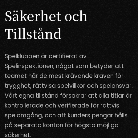
Säkerhet och
Tillstånd
Spelklubben är certifierat av
Spelinspektionen, något som betyder att
teamet når de mest krävande kraven för
trygghet, rättvisa spelvillkor och spelansvar.
Vårt egna tillstånd försäkrar att alla titlar är
kontrollerade och verifierade för rättvis
spelomgång, och att kunders pengar hålls
på separata konton för högsta möjliga
säkerhet.