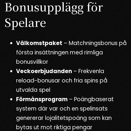
Bonusupplägg för
Spelare
Välkomstpaket
– Matchningsbonus på
första insättningen med rimliga
bonusvillkor
Veckoerbjudanden
– Frekvenla
reload-bonusar och fria spins på
utvalda spel
Förmånsprogram
– Poängbaserat
system där var och en spelinsats
genererar lojalitetspoäng som kan
bytas ut mot riktiga pengar