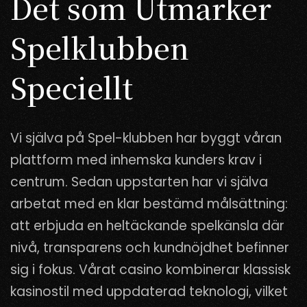
Det som Utmärker
Spelklubben
Speciellt
Vi själva på Spel-klubben har byggt våran
plattform med inhemska kunders krav i
centrum. Sedan uppstarten har vi själva
arbetat med en klar bestämd målsättning:
att erbjuda en heltäckande spelkänsla där
nivå, transparens och kundnöjdhet befinner
sig i fokus. Vårat casino kombinerar klassisk
kasinostil med uppdaterad teknologi, vilket