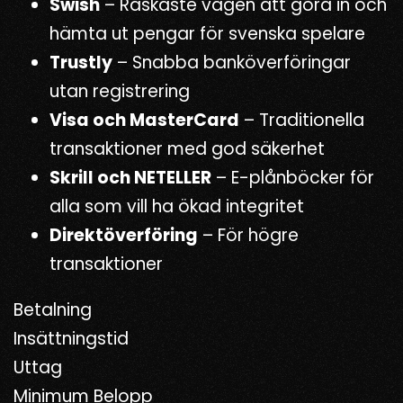
Swish
– Raskaste vägen att göra in och
hämta ut pengar för svenska spelare
Trustly
– Snabba banköverföringar
utan registrering
Visa och MasterCard
– Traditionella
transaktioner med god säkerhet
Skrill och NETELLER
– E-plånböcker för
alla som vill ha ökad integritet
Direktöverföring
– För högre
transaktioner
Betalning
Insättningstid
Uttag
Minimum Belopp