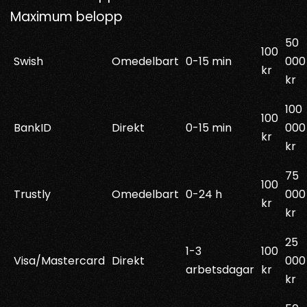
Maximum belopp
50
100
Swish
Omedelbart
0-15 min
000
kr
kr
100
100
BankID
Direkt
0-15 min
000
kr
kr
75
100
Trustly
Omedelbart
0-24 h
000
kr
kr
25
1-3
100
Visa/Mastercard
Direkt
000
arbetsdagar
kr
kr