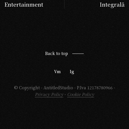
Entertainment
Integrală
Back to top
Vm
Ig
© Copyright - AntitledStudio - P.Iva 12178780966 -
Privacy Policy
-
Cookie Policy