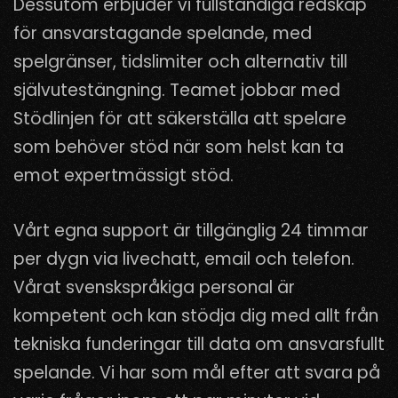
Dessutom erbjuder vi fullständiga redskap
för ansvarstagande spelande, med
spelgränser, tidslimiter och alternativ till
självutestängning. Teamet jobbar med
Stödlinjen för att säkerställa att spelare
som behöver stöd när som helst kan ta
emot expertmässigt stöd.
Vårt egna support är tillgänglig 24 timmar
per dygn via livechatt, email och telefon.
Vårat svenskspråkiga personal är
kompetent och kan stödja dig med allt från
tekniska funderingar till data om ansvarsfullt
spelande. Vi har som mål efter att svara på