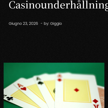
Casinounderhållnin
Giugno 23, 2026
- by:
Giggio