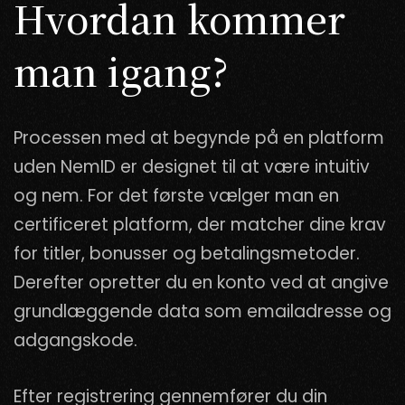
Hvordan kommer
man igang?
Processen med at begynde på en platform
uden NemID er designet til at være intuitiv
og nem. For det første vælger man en
certificeret platform, der matcher dine krav
for titler, bonusser og betalingsmetoder.
Derefter opretter du en konto ved at angive
grundlæggende data som emailadresse og
adgangskode.
Efter registrering gennemfører du din