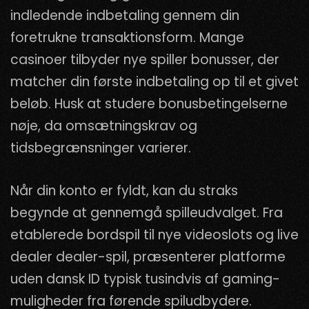
indledende indbetaling gennem din
foretrukne transaktionsform. Mange
casinoer tilbyder nye spiller bonusser, der
matcher din første indbetaling op til et givet
beløb. Husk at studere bonusbetingelserne
nøje, da omsætningskrav og
tidsbegrænsninger varierer.
Når din konto er fyldt, kan du straks
begynde at gennemgå spilleudvalget. Fra
etablerede bordspil til nye videoslots og live
dealer dealer-spil, præsenterer platforme
uden dansk ID typisk tusindvis af gaming-
muligheder fra førende spiludbydere.