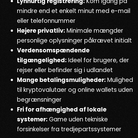
Lynhurtig registrering:
Kom igang på
mindre end et enkelt minut med e-mail
eller telefonnummer
Højere privatliv:
Minimale mængder
personlige oplysninger påkrævet initialt
Verdensomspændende
tilgængelighed:
Ideel for brugere, der
rejser eller befinder sig i udlandet
Mange betalingsmuligheder:
Mulighed
til kryptovalutaer og online wallets uden
begrænsninger
Fri for afhængighed af lokale
systemer:
Game uden tekniske
forsinkelser fra tredjepartssystemer