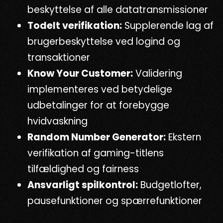
beskyttelse af alle datatransmissioner
Todelt verifikation:
Supplerende lag af
brugerbeskyttelse ved logind og
transaktioner
Know Your Customer:
Validering
implementeres ved betydelige
udbetalinger for at forebygge
hvidvaskning
Random Number Generator:
Ekstern
verifikation af gaming-titlens
tilfældighed og fairness
Ansvarligt spilkontrol:
Budgetlofter,
pausefunktioner og spærrefunktioner