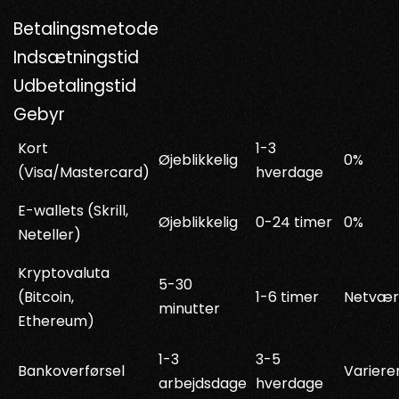
Betalingsmetode
Indsætningstid
Udbetalingstid
Gebyr
Kort
1-3
Øjeblikkelig
0%
(Visa/Mastercard)
hverdage
E-wallets (Skrill,
Øjeblikkelig
0-24 timer
0%
Neteller)
Kryptovaluta
5-30
(Bitcoin,
1-6 timer
Netvær
minutter
Ethereum)
1-3
3-5
Bankoverførsel
Variere
arbejdsdage
hverdage