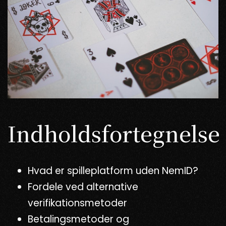
Indholdsfortegnelse
Hvad er spilleplatform uden NemID?
Fordele ved alternative
verifikationsmetoder
Betalingsmetoder og