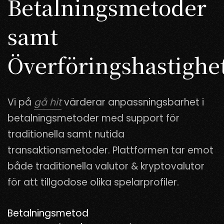
Betalningsmetoder
samt
Överföringshastighe
Vi på
gå hit
värderar anpassningsbarhet i
betalningsmetoder med support för
traditionella samt nutida
transaktionsmetoder. Plattformen tar emot
både traditionella valutor & kryptovalutor
för att tillgodose olika spelarprofiler.
Betalningsmetod