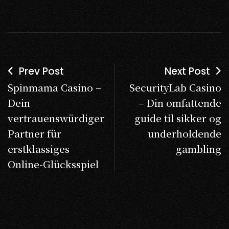
Prev Post
Next Post
Spinmama Casino –
SecurityLab Casino
Dein
– Din omfattende
vertrauenswürdiger
guide til sikker og
Partner für
underholdende
erstklassiges
gambling
Online-Glücksspiel