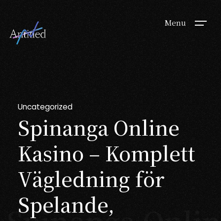
Menu
Uncategorized
Spinanga Online
Kasino – Komplett
Vägledning för
Spelande,
Spinanga Onlin