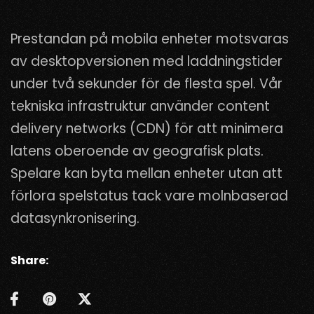
Prestandan på mobila enheter motsvaras
av desktopversionen med laddningstider
under två sekunder för de flesta spel. Vår
tekniska infrastruktur använder content
delivery networks (CDN) för att minimera
latens oberoende av geografisk plats.
Spelare kan byta mellan enheter utan att
förlora spelstatus tack vare molnbaserad
datasynkronisering.
Share: