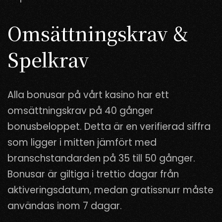
Omsättningskrav &
Spelkrav
Alla bonusar på vårt kasino har ett
omsättningskrav på 40 gånger
bonusbeloppet. Detta är en verifierad siffra
som ligger i mitten jämfört med
branschstandarden på 35 till 50 gånger.
Bonusar är giltiga i trettio dagar från
aktiveringsdatum, medan gratissnurr måste
användas inom 7 dagar.