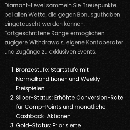
Diamant-Level sammeln Sie Treuepunkte
bei allen Wette, die gegen Bonusguthaben
eingetauscht werden können.
Fortgeschrittene Ränge ermöglichen
zügigere Withdrawals, eigene Kontoberater
und Zugänge zu exklusiven Events.
Bronzestufe: Startstufe mit
Normalkonditionen und Weekly-
Freispielen
Silber-Status: Erhöhte Conversion-Rate
für Comp-Points und monatliche
Cashback-Aktionen
Gold-Status: Priorisierte