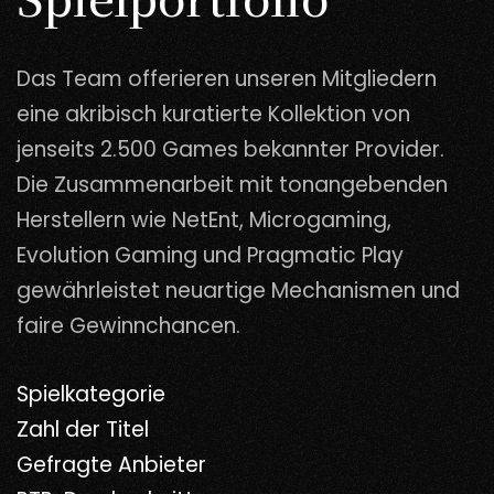
Das Team offerieren unseren Mitgliedern
eine akribisch kuratierte Kollektion von
jenseits 2.500 Games bekannter Provider.
Die Zusammenarbeit mit tonangebenden
Herstellern wie NetEnt, Microgaming,
Evolution Gaming und Pragmatic Play
gewährleistet neuartige Mechanismen und
faire Gewinnchancen.
Spielkategorie
Zahl der Titel
Gefragte Anbieter