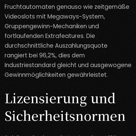
Fruchtautomaten genauso wie zeitgemäße
Videoslots mit Megaways-System,
Gruppengewinn-Mechaniken und
fortlaufenden Extrafeatures. Die
durchschnittliche Auszahlungsquote
rangiert bei 96,2%, dies dem
Industriestandard gleicht und ausgewogene
Gewinnmöglichkeiten gewährleistet.
Lizensierung und
Sicherheitsnormen