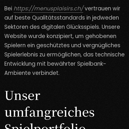
Bei
https://menusplaisirs.ch/
vertrauen wir
auf beste Qualitätsstandards in jedweden
Sektoren des digitalen Glücksspiels. Unsere
Website wurde konzipiert, um gehobenen
Spielern ein geschütztes und vergnügliches
Spielerlebnis zu ermöglichen, das technische
Entwicklung mit bewährter Spielbank-
Ambiente verbindet.
Unser
umfangreiches
Spielportfolio