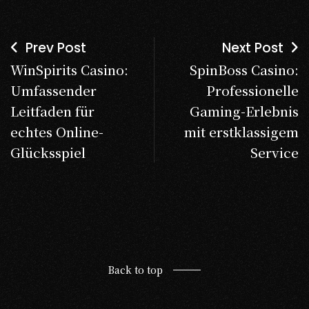
Prev Post
Next Post
WinSpirits Casino:
SpinBoss Casino:
Umfassender
Professionelle
Leitfaden für
Gaming-Erlebnis
echtes Online-
mit erstklassigem
Glücksspiel
Service
Back to top