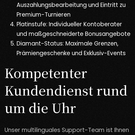
Auszahlungsbearbeitung und Eintritt zu
Premium-Turnieren
Platinstufe: Individueller Kontoberater
und maßgeschneiderte Bonusangebote
Diamant-Status: Maximale Grenzen,
Prämiengeschenke und Exklusiv-Events
Kompetenter
Kundendienst rund
um die Uhr
Unser multilinguales Support-Team ist Ihnen