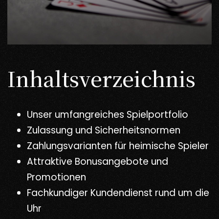
Inhaltsverzeichnis
Unser umfangreiches Spielportfolio
Zulassung und Sicherheitsnormen
Zahlungsvarianten für heimische Spieler
Attraktive Bonusangebote und
Promotionen
Fachkundiger Kundendienst rund um die
Uhr