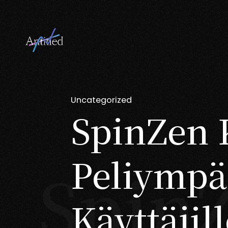
Uncategorized
SpinZen 
Peliympär
SpinZ
Käyttäjill