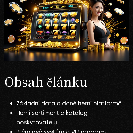
Obsah článku
Základní data o dané herní platformě
Herní sortiment a katalog
poskytovatelů
Prémiový systém a VIP program