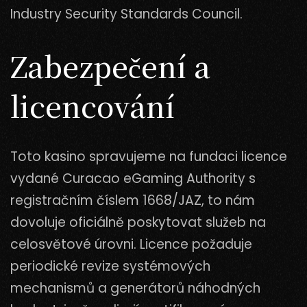
Industry Security Standards Council.
Zabezpečení a
licencování
Toto kasino spravujeme na fundaci licence
vydané Curacao eGaming Authority s
registračním číslem 1668/JAZ, to nám
dovoluje oficiálně poskytovat služeb na
celosvětové úrovni. Licence požaduje
periodické revize systémových
mechanismů a generátorů náhodných