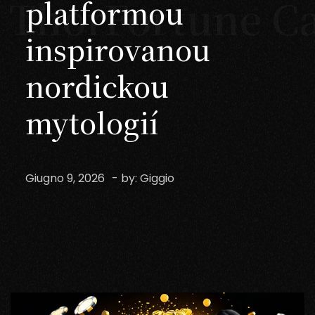
ThorFortune Ca
platformou
inspirovanou
nordickou
mytologií
Giugno 9, 2026
- by:
Giggio