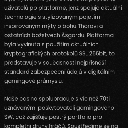
uživatelů po platformě, jenž spojuje aktuální
technologie s stylizovaným pojetím
inspirovaným mýty o bohu Thorovi a
ostatních božstvech Ásgardu. Platforma
byla vyvinuta s použitím aktuálních
kryptografických protokolů SSL 256bit, to
představuje v současnosti nejpřísněší
standard zabezpečení údajů v digitálním
gamingové průmyslu.
Naše casino spolupracuje s víc než 70ti
uznávanými poskytovateli gamingového
SW, což zajišťuje pestrý portfolio pro
kompletní druhy hráčů. Soustředíme se na