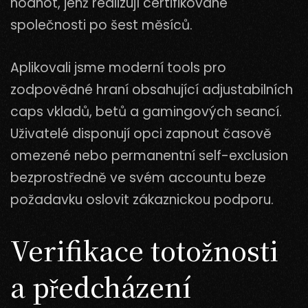
hodnot, jenž realizují certifikované
společnosti po šest měsíců.
Aplikovali jsme moderní tools pro
zodpovědné hraní obsahující adjustabilních
caps vkladů, betů a gamingových seancí.
Uživatelé disponují opci zapnout časově
omezené nebo permanentní self-exclusion
bezprostředně ve svém accountu beze
požadavku oslovit zákaznickou podporu.
Verifikace totožnosti
a předcházení