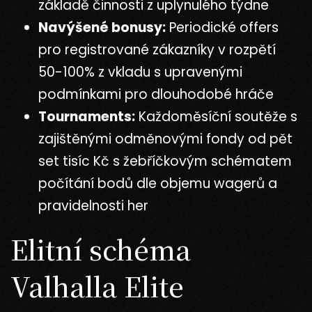
základě činnosti z uplynulého týdne
Navýšené bonusy:
Periodické offers
pro registrované zákazníky v rozpětí
50-100% z vkladu s upravenými
podmínkami pro dlouhodobé hráče
Tournaments:
Každoměsíční soutěže s
zajištěnými odměnovými fondy od pět
set tisíc Kč s žebříčkovým schématem
počítání bodů dle objemu wagerů a
pravidelnosti her
Elitní schéma
Valhalla Elite