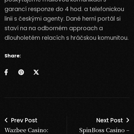
garancí responze do 4 hod. a telefonickou
linii s českými agenty. Dané herní portál si
staví na na odborném approach a
dlouholetém relacích s hráčskou komunitou.
Share:
Prev Post
Next Post
Wazbee Casino:
SpinBoss Casino –