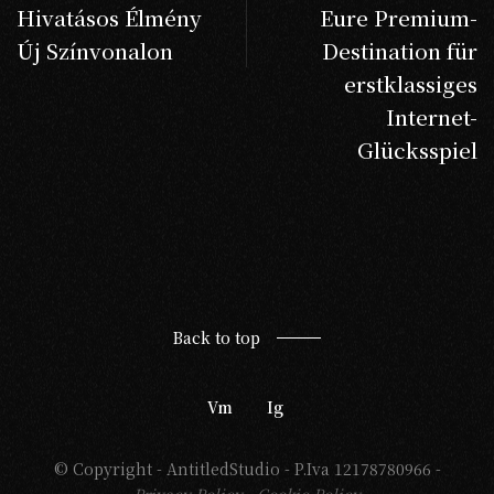
Hivatásos Élmény
Eure Premium-
Új Színvonalon
Destination für
erstklassiges
Internet-
Glücksspiel
Back to top
Vm
Ig
© Copyright - AntitledStudio - P.Iva 12178780966 -
Privacy Policy
-
Cookie Policy