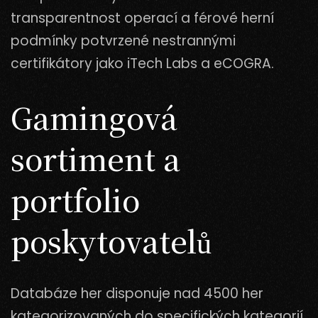
transparentnost operací a férové herní
podmínky potvrzené nestrannými
certifikátory jako iTech Labs a eCOGRA.
Gamingová
sortiment a
portfolio
poskytovatelů
Databáze her disponuje nad 4500 her
kategorizovaných do specifických kategorií