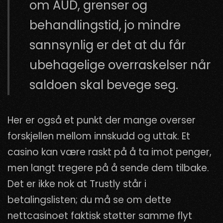
om AUD, grenser og
behandlingstid, jo mindre
sannsynlig er det at du får
ubehagelige overraskelser når
saldoen skal bevege seg.
Her er også et punkt der mange overser
forskjellen mellom innskudd og uttak. Et
casino kan være raskt på å ta imot penger,
men langt tregere på å sende dem tilbake.
Det er ikke nok at Trustly står i
betalingslisten; du må se om dette
nettcasinoet faktisk støtter samme flyt