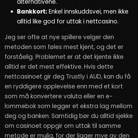
alternativene.
Bankkort:
Enkel innskuddsvei, men ikke
alltid like god for uttak i nettcasino.
Jeg ser ofte at nye spillere velger den
metoden som føles mest kjent, og det er
forståelig. Problemet er at det kjente ikke
alltid er det mest effektive. Hvis dette
nettcasinoet gir deg Trustly i AUD, kan du få
en ryddigere opplevelse enn med et kort
som må konvertere valuta eller en e-
lommebok som legger et ekstra lag mellom
deg og banken. Samtidig bør du alltid sjekke
om casinoet oppgir om uttak til samme
metode er mulig, for der ligger mye av den