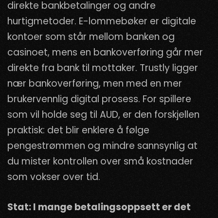
direkte bankbetalinger og andre
hurtigmetoder. E-lommebøker er digitale
kontoer som står mellom banken og
casinoet, mens en bankoverføring går mer
direkte fra bank til mottaker. Trustly ligger
nær bankoverføring, men med en mer
brukervennlig digital prosess. For spillere
som vil holde seg til AUD, er den forskjellen
praktisk: det blir enklere å følge
pengestrømmen og mindre sannsynlig at
du mister kontrollen over små kostnader
som vokser over tid.
Stat: I mange betalingsoppsett er det