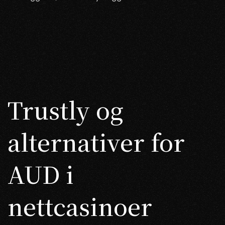
Trustly og
alternativer for
AUD i
nettcasinoer