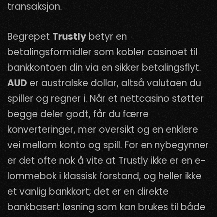
transaksjon.
Begrepet
Trustly
betyr en
betalingsformidler som kobler casinoet til
bankkontoen din via en sikker betalingsflyt.
AUD
er australske dollar, altså valutaen du
spiller og regner i. Når et nettcasino støtter
begge deler godt, får du færre
konverteringer, mer oversikt og en enklere
vei mellom konto og spill. For en nybegynner
er det ofte nok å vite at Trustly ikke er en e-
lommebok i klassisk forstand, og heller ikke
et vanlig bankkort; det er en direkte
bankbasert løsning som kan brukes til både