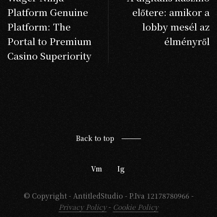
Platform Genuine
előtere: amikor a
Platform: The
lobby mesél az
Portal to Premium
élményről
Casino Superiority
Back to top
Vm
Ig
© Copyright - AntitledStudio - P.Iva 12178780966 -
Privacy Policy
-
Cookie Policy