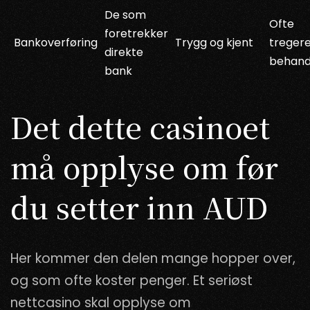
De som
Ofte
foretrekker
Bankoverføring
Trygg og kjent
treger
direkte
behand
bank
Det dette casinoet
må opplyse om før
du setter inn AUD
Her kommer den delen mange hopper over,
og som ofte koster penger. Et seriøst
nettcasino skal opplyse om