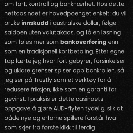
om fart, kontroll og banknærhet. Hos dette
nettcasinoet er hovedpoenget enkelt: du vil
bruke
innskudd
i australske dollar, følge
saldoen uten valutakaos, og få en løsning
som føles mer som
bankoverføring
enn
som en tradisjonell kortbetaling. Etter egne
tap lærte jeg hvor fort gebyrer, forsinkelser
og uklare grenser spiser opp bankrollen, så
jeg ser på Trustly som et verktøy for å
redusere friksjon, ikke som en garanti for
gevinst. I praksis er dette casinoets
oppgave å gjøre AUD-flyten tydelig, slik at
både nye og erfarne spillere forstår hva
som skjer fra første klikk til ferdig