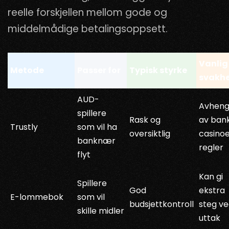
reelle forskjellen mellom gode og
middelmådige betalingsoppsett.
Vanlig
Metode
Passer for
Typisk styrke
svakh
AUD-
Avheng
spillere
Rask og
av ban
Trustly
som vil ha
oversiktlig
casino
banknær
regler
flyt
Kan gi
Spillere
God
ekstra
E-lommebok
som vil
budsjettkontroll
steg v
skille midler
uttak